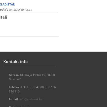
…
KLADIŠTAR
LIŠIĆ EXPORT-IMPORT d.o.o.
tali
Kontakt info
Adresa:
Ul. Kralja Tvrtka 19, 88000
MOSTAR
Tel/Fax:
+ 387 36 334 800; +387 36
334 810
E-mail:
info@szzhnz-k.ba