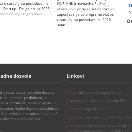
sati. 
ba u suradnji sa poslodavcima
HNŽ-HNK (u nastavku: Služba)
S
 i Start up - Druga prilika 2026,
otvara Javni poziv za sufinanciranje
MA
zirom da je pristigao dovol …
zapošljavanja po programu Služba
u suradnji sa poslodavcima 2026 i
Os
sufin …
adne dozvole
Linkovi
ahtjev za izdavanje radne dozvole
Federalni zavod za zapošljavanje
trancu podnosi poslodavac u
Agencija za rad i zapošljavanje BiH
odružnici Službe, ovisno o sjedištu
oduzeća. Radna dozvola se izdaje za
Zavod za zapošljavanje RS
ad na određenom radnom mjestu i/ili
Zavod za zapošljavanje Brčko distrikta
a određenu vrstu poslova...
Fond za profesionalnu rehabilitaciju i
še..
zapošljavanje osoba sa invaliditetom