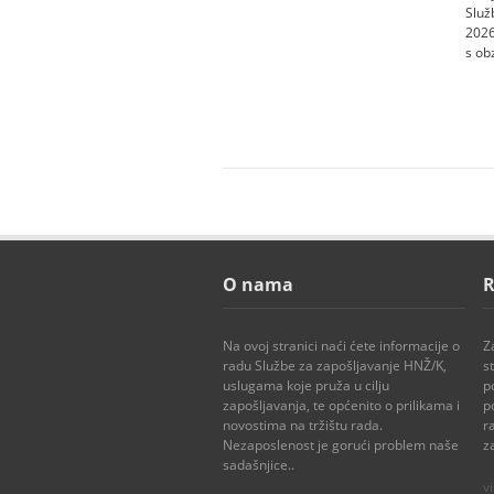
Služ
2026
s ob
O nama
R
Na ovoj stranici naći ćete informacije o
Z
radu Službe za zapošljavanje HNŽ/K,
s
uslugama koje pruža u cilju
p
zapošljavanja, te općenito o prilikama i
p
novostima na tržištu rada.
r
Nezaposlenost je gorući problem naše
z
sadašnjice..
vi