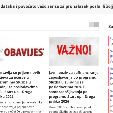
dataka i povećate vaše šanse za pronalazak posla ili žel
Za
D
To
V
p
Fe
V
stavlja se prijem novih
Javni poziv za sufinanciranje
Važn
(
tjeva za učešće u
zapošljavanja po programu
regis
po
gramima Služba u
Služba u suradnji sa
Fede
G
adnji sa poslodavcima
poslodavcima 2026 i
zapo
V
6 i Start up - Druga
samozapošljavanja po
Infor
p
lika 2026
programu Start up - Druga
poslod
b 
prilika 2026
web s
rmiramo potencijalne korisnike
Mi
zapošl
e obustavlja prijem novih
Dana 18.05.2026. (ponedjeljak)
ne
omogu
jeva za učešće u programima
godine Služba za zapošljavanje