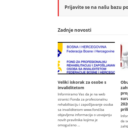
Prijavite se na našu bazu po
Zadnje novosti
Veliki iskorak za osobe s
Obu
invaliditetom
zah
pro
Informiramo Vas da je na web
sur
stranici Fonda za profesionalnu
202
rehabilitaciju i zapošljavanje osoba
pri
sa invaliditetom www.fond.ba
objavljena informacija o usvajanju
Info
novih pravilnika kojima je
da s
omogućeno …
zaht