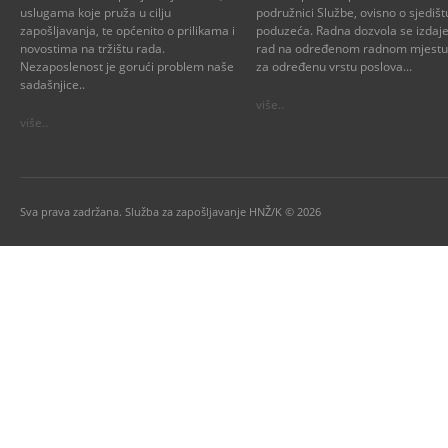
uslugama koje pruža u cilju
podružnici Službe, ovisno o sjedišt
zapošljavanja, te općenito o prilikama i
poduzeća. Radna dozvola se izdaje
novostima na tržištu rada.
rad na određenom radnom mjestu i
Nezaposlenost je gorući problem naše
za određenu vrstu poslova...
sadašnjice..
više..
više..
Sva prava zadržana. Služba za zapošljavanje HNŽ/K © 2026