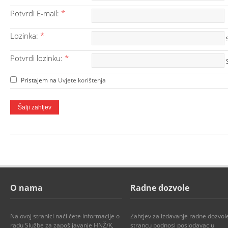
Potvrdi E-mail:
*
Lozinka:
*
Potvrdi lozinku:
*
Pristajem na
Uvjete korištenja
O nama
Radne dozvole
Na ovoj stranici naći ćete informacije o
Zahtjev za izdavanje radne dozvol
radu Službe za zapošljavanje HNŽ/K,
strancu podnosi poslodavac u