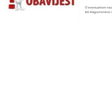
O eventualnom nast
biti blagovremeno 