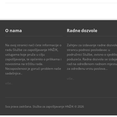
O nama
Radne dozvole
Na ovoj stranici naći ćete informacije o
Zahtjev za izdavanje radne dozvol
radu Službe za zapošljavanje HNŽ/K,
strancu podnosi poslodavac u
uslugama koje pruža u cilju
podružnici Službe, ovisno o sjedišt
zapošljavanja, te općenito o prilikama i
poduzeća. Radna dozvola se izdaje
novostima na tržištu rada.
rad na određenom radnom mjestu i
Nezaposlenost je gorući problem naše
za određenu vrstu poslova...
sadašnjice..
više..
više..
Sva prava zadržana. Služba za zapošljavanje HNŽ/K © 2026