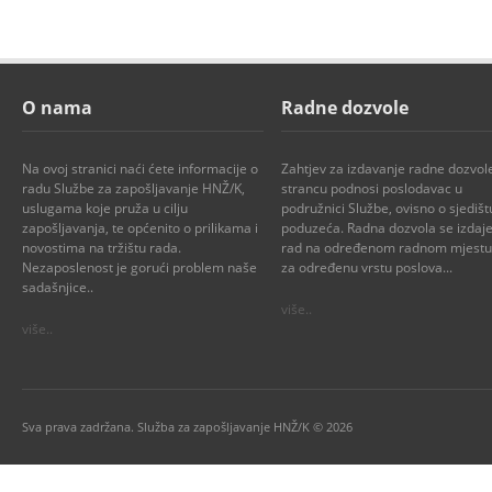
O nama
Radne dozvole
Na ovoj stranici naći ćete informacije o
Zahtjev za izdavanje radne dozvol
radu Službe za zapošljavanje HNŽ/K,
strancu podnosi poslodavac u
uslugama koje pruža u cilju
podružnici Službe, ovisno o sjedišt
zapošljavanja, te općenito o prilikama i
poduzeća. Radna dozvola se izdaje
novostima na tržištu rada.
rad na određenom radnom mjestu i
Nezaposlenost je gorući problem naše
za određenu vrstu poslova...
sadašnjice..
više..
više..
Sva prava zadržana. Služba za zapošljavanje HNŽ/K © 2026