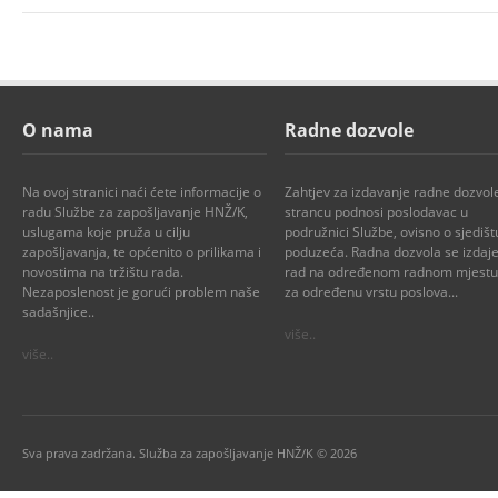
O nama
Radne dozvole
Na ovoj stranici naći ćete informacije o
Zahtjev za izdavanje radne dozvol
radu Službe za zapošljavanje HNŽ/K,
strancu podnosi poslodavac u
uslugama koje pruža u cilju
podružnici Službe, ovisno o sjedišt
zapošljavanja, te općenito o prilikama i
poduzeća. Radna dozvola se izdaje
novostima na tržištu rada.
rad na određenom radnom mjestu i
Nezaposlenost je gorući problem naše
za određenu vrstu poslova...
sadašnjice..
više..
više..
Sva prava zadržana. Služba za zapošljavanje HNŽ/K © 2026