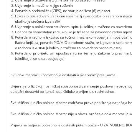
Uvjerenje o državljanstvu, ne starije od šest (6) mjeseci
Uvjerenje iz matične knjige rođenih
Potvrda o prebivalištu (CIPS), ne starije od šest (6) mjeseci
Dokaz o posjedovanju stručne spreme tj.svjedodžba o završnom ispitu i
ukoliko je stečena izvan BIH)
Uvjerenje o položenom stručnom ispitu (ukoliko je traženo za naveden
Licenca za samostalan rad (ukoliko je tražena za navedeno radno mjest
Potvrda o radnom iskustvu sa točnom naznakom obavljanih poslova i d
Radna knjižica, potvrda PIO/MIO o radnom stažu, te Ugovor o radu ne m
o radnom iskustvu (ukoliko je traženo za navedeno radno mjesto)
Potvrda o prioritetu pri upošljavanju na temelju Zakona o pravima bra
(ukoliko je kandidat posjeduje)
Svu dokumentaciju potrebno je dostaviti u ovjerenim preslikama.
Uvjerenje o fizičkoj i psihičkoj sposobnosti za vršenje poslova navedeno
su dužni dostaviti po konačnosti Odluke o prijemu u radni odnos.
Sveučilišna klinička bolnica Mostar zadržava pravo poništenja natječaja b
Sveučilišna klinička bolnica Mostar nije u obvezi vraćanja dokumentacije ko
Prijavu na natječaj potrebno je dostaviti putem pošte – U ZATVORENOJ KOV