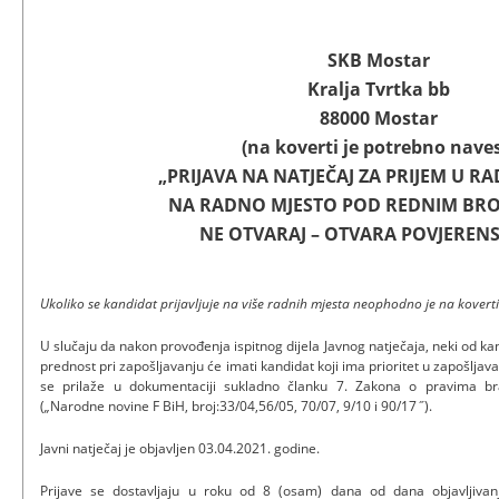
SKB Mostar
Kralja Tvrtka bb
88000 Mostar
(na koverti je potrebno naves
„PRIJAVA NA NATJEČAJ ZA PRIJEM U R
NA RADNO MJESTO POD REDNIM BROJ
NE OTVARAJ – OTVARA POVJERENS
Ukoliko se kandidat prijavljuje na više radnih mjesta neophodno je na koverti 
U slučaju da nakon provođenja ispitnog dijela Javnog natječaja, neki od k
prednost pri zapošljavanju će imati kandidat koji ima prioritet u zapošlja
se prilaže u dokumentaciji sukladno članku 7. Zakona o pravima brani
(
„
Narodne novine F BiH, broj:33/04,56/05, 70/07, 9/10 i 90/17
˝
).
Javni natječaj je objavljen 03.04.2021. godine.
Prijave se dostavljaju u roku od 8 (osam) dana od dana objavljivan