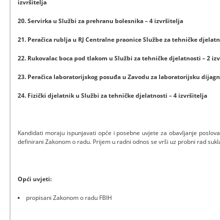
izvršitelja
20. Servirka u Službi za prehranu bolesnika – 4 izvršitelja
21. Peračica rublja u RJ Centralne praonice Službe za tehničke djelatnos
22. Rukovalac boca pod tlakom u Službi za tehničke djelatnosti – 2 izv
23. Peračica laboratorijskog posuđa u Zavodu za laboratorijsku dijagno
24. Fizički djelatnik u Službi za tehničke djelatnosti – 4 izvršitelja
Kandidati moraju ispunjavati opće i posebne uvjete za obavljanje poslov
definirani Zakonom o radu. Prijem u radni odnos se vrši uz probni rad suk
Opći uvjeti:
propisani Zakonom o radu FBIH