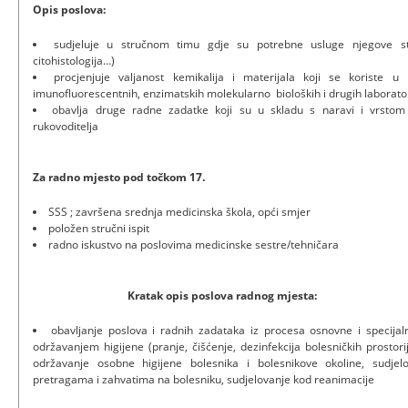
Opis poslova:
sudjeluje u stručnom timu gdje su potrebne usluge njegove s
citohistologija…)
procjenjuje valjanost kemikalija i materijala koji se koriste u 
imunofluorescentnih, enzimatskih molekularno bioloških i drugih laborato
obavlja druge radne zadatke koji su u skladu s naravi i vrsto
rukovoditelja
Za radno mjesto pod točkom 17.
SSS ; završena srednja medicinska škola, opći smjer
položen stručni ispit
radno iskustvo na poslovima medicinske sestre/tehničara
Kratak opis poslova radnog mjesta:
obavljanje poslova i radnih zadataka iz procesa osnovne i specija
održavanjem higijene (pranje, čišćenje, dezinfekcija bolesničkih prostor
održavanje osobne higijene bolesnika i bolesnikove okoline, sudjel
pretragama i zahvatima na bolesniku, sudjelovanje kod reanimacije