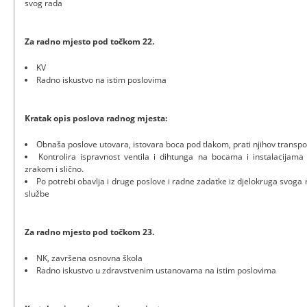
svog rada
Za radno mjesto pod točkom 22.
KV
Radno iskustvo na istim poslovima
Kratak opis poslova radnog mjesta:
Obnaša poslove utovara, istovara boca pod tlakom, prati njihov transpo
Kontrolira ispravnost ventila i dihtunga na bocama i instalacijama
zrakom i slično.
Po potrebi obavlja i druge poslove i radne zadatke iz djelokruga svoga r
službe
Za radno mjesto pod točkom 23.
NK, završena osnovna škola
Radno iskustvo u zdravstvenim ustanovama na istim poslovima