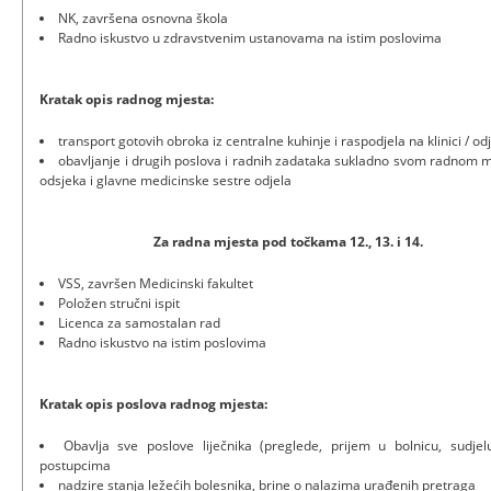
NK, završena osnovna škola
Radno iskustvo u zdravstvenim ustanovama na istim poslovima
Kratak opis radnog mjesta:
transport gotovih obroka iz centralne kuhinje i raspodjela na klinici / o
obavljanje i drugih poslova i radnih zadataka sukladno svom radnom m
odsjeka i glavne medicinske sestre odjela
Za radna mjesta pod točkama 12., 13. i 14.
VSS, završen Medicinski fakultet
Položen stručni ispit
Licenca za samostalan rad
Radno iskustvo na istim poslovima
Kratak opis poslova radnog mjesta:
Obavlja sve poslove liječnika (preglede, prijem u bolnicu, sudjel
postupcima
nadzire stanja ležećih bolesnika, brine o nalazima urađenih pretraga