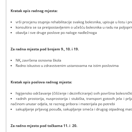
Kratak opis radnog mjesta:
vrši procjenu stupnja rehabilitacije svakog bolesnika, upisuje u listu i pr
konsultira se sa pretpostavljenim o učešću bolesnika u radu na poljop
obavlja i sve druge poslove po naloge nadležnoga
Za radna mjesta pod brojem 9., 10. i 19.
NK
,
završena osnovna škola
Radno iskustvo u zdravstvenim ustanovama na istim poslovima
Kratak opis poslova radnog mjesta:
higijensko održavanje (čišćenje i dezinficiranje) svih površina bolesničk
radnih prostorija, nusprostorija i stubišta, transport gotovih jela i 
načinom unutar odjela, te raznog pribora i materijala po potrebi
sakupljanje prljavog posuđa, sakupljanje smeća i drugog otpadnog mater
Za radno mjesto pod točkama 11. i 20.