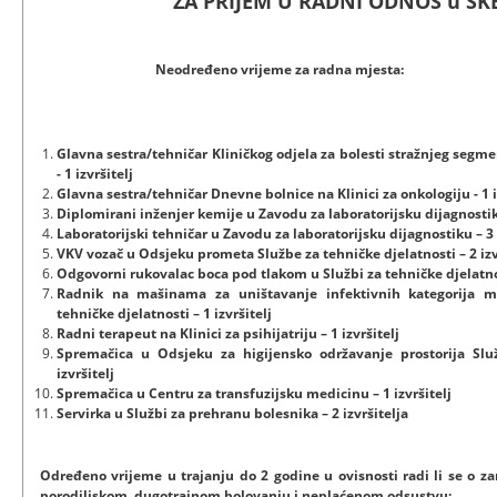
ZA PRIJEM U RADNI ODNOS u SK
Neodređeno vrijeme za radna mjesta:
Glavna sestra/tehničar Kliničkog odjela za bolesti stražnjeg segmen
- 1 izvršitelj
Glavna sestra/tehničar Dnevne bolnice na Klinici za onkologiju - 1 i
Diplomirani inženjer kemije u Zavodu za laboratorijsku dijagnostiku
Laboratorijski tehničar u Zavodu za laboratorijsku dijagnostiku – 3 
VKV vozač u Odsjeku prometa Službe za tehničke djelatnosti – 2 izv
Odgovorni rukovalac boca pod tlakom u Službi za tehničke djelatnost
Radnik na mašinama za uništavanje infektivnih kategorija m
tehničke djelatnosti – 1 izvršitelj
Radni terapeut na Klinici za psihijatriju – 1 izvršitelj
Spremačica u Odsjeku za higijensko održavanje prostorija Služ
izvršitelj
Spremačica u Centru za transfuzijsku medicinu – 1 izvršitelj
Servirka u Službi za prehranu bolesnika – 2 izvršitelja
Određeno vrijeme u trajanju do 2 godine u ovisnosti radi li se o z
porodiljskom, dugotrajnom bolovanju i neplaćenom odsustvu: