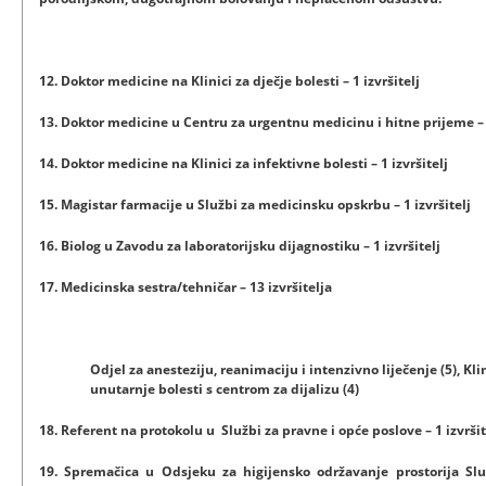
12. Doktor medicine na Klinici za dječje bolesti – 1 izvršitelj
13. Doktor medicine u Centru za urgentnu medicinu i hitne prijeme – 5
14. Doktor medicine na Klinici za infektivne bolesti – 1 izvršitelj
15. Magistar farmacije u Službi za medicinsku opskrbu – 1 izvršitelj
16. Biolog u Zavodu za laboratorijsku dijagnostiku – 1 izvršitelj
17. Medicinska sestra/tehničar – 13 izvršitelja
Odjel za anesteziju, reanimaciju i intenzivno liječenje (5), Klin
unutarnje bolesti s centrom za dijalizu (4)
18. Referent na protokolu u Službi za pravne i opće poslove – 1 izvršit
19. Spremačica u Odsjeku za higijensko održavanje prostorija Slu