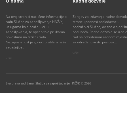
O nama
Radne dozvole
Na ovoj stranici naći ćete informacije o
Zahtjev za izdavanje radne dozvol
radu Službe za zapošljavanje HNŽ/K,
strancu podnosi poslodavac u
uslugama koje pruža u cilju
podružnici Službe, ovisno o sjedišt
zapošljavanja, te općenito o prilikama i
poduzeća. Radna dozvola se izdaje
novostima na tržištu rada.
rad na određenom radnom mjestu i
Nezaposlenost je gorući problem naše
za određenu vrstu poslova...
sadašnjice..
više..
više..
Sva prava zadržana. Služba za zapošljavanje HNŽ/K © 2026