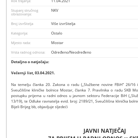
11.04.2021
Rok trajanja:
NKV
Stupanj stručnog
obrazovanja:
Više izvršitelja
Broj izvršitelja
Ostalo
Kategorija:
Mostar
Mjesto rada:
Određeno/Neodređeno
Vrsta radnog odnosa:
Detaljno o natječaju:
Večernji list, 03.04.2021.
Na temelju članka 20. Zakona o radu („Službene novine FBiH“ 26/16 i 
Sveučilišne kliničke bolnice Mostar, članka 7. Pravilnika o radu SKB Mo
postupku prijema u radni odnos u javnom sektoru Federacije BiH („Služ
13/19), te Odluke ravnatelja evid. broj: 2189/21, Sveučilišna klinička bo
Bijeli Brijeg bb, objavljuje sljedeći
JAVNI NATJEČAJ