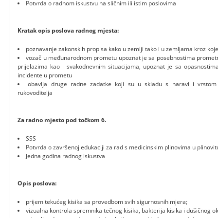
Potvrda o radnom iskustvu na sličnim ili istim poslovima
Kratak opis poslova radnog mjesta:
poznavanje zakonskih propisa kako u zemlji tako i u zemljama kroz koje
vozač u međunarodnom prometu upoznat je sa posebnostima prometn
prijelazima kao i svakodnevnim situacijama, upoznat je sa opasnostima 
incidente u prometu
obavlja druge radne zadatke koji su u skladu s naravi i vrsto
rukovoditelja
Za radno mjesto pod točkom 6.
SSS
Potvrda o završenoj edukaciji za rad s medicinskim plinovima u plinovi
Jedna godina radnog iskustva
Opis poslova:
prijem tekućeg kisika sa provedbom svih sigurnosnih mjera;
vizualna kontrola spremnika tečnog kisika, bakterija kisika i dušičnog o