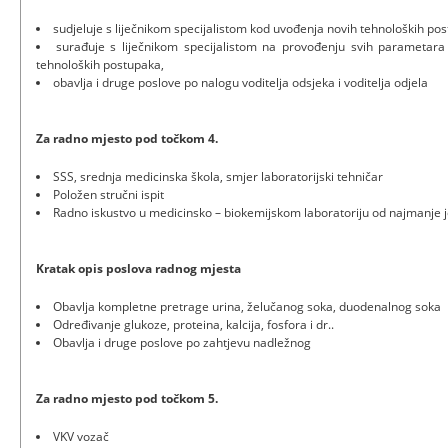
sudjeluje s liječnikom specijalistom kod uvođenja novih tehnoloških po
surađuje s liječnikom specijalistom na provođenju svih parametara
tehnoloških postupaka,
obavlja i druge poslove po nalogu voditelja odsjeka i voditelja odjela
Za radno mjesto pod točkom 4.
SSS, srednja medicinska škola, smjer laboratorijski tehničar
Položen stručni ispit
Radno iskustvo u medicinsko – biokemijskom laboratoriju od najmanje 
Kratak opis poslova radnog mjesta
Obavlja kompletne pretrage urina, želučanog soka, duodenalnog soka
Određivanje glukoze, proteina, kalcija, fosfora i dr..
Obavlja i druge poslove po zahtjevu nadležnog
Za radno mjesto pod točkom 5.
VKV vozač