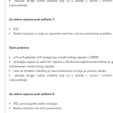
obavlja druge radne zadatke koji su u skladu s naravi i vrsto
rukovoditelja
Za radno mjesto pod točkom 7.
SSS
Radno iskustvo u radu sa opasnim tvarima, rad na mašinama autoklav, 
Opis poslova:
vrši prikupljanje svih kategorija; medicinskog otpada u SKBM;
prikuplja otpad sa sabirnih mjesta u klinikama/odjelima/zavodima te 
uništavanje medicinskog otpada
radi na drobilici (ukoliko je ista instalirana) za koju je prošao obuku
obavlja druge radne zadatke koji su u skladu s naravi i vrsto
rukovoditelja
Za radno mjesto pod točkom 8.
VŠS, prvostupnik radne terapije
Radno iskustvo na istim poslovima