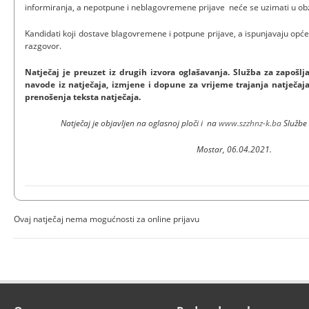
informiranja, a nepotpune i neblagovremene prijave neće se uzimati u obz
Kandidati koji dostave blagovremene i potpune prijave, a ispunjavaju opće
razgovor.
Natječaj je preuzet iz drugih izvora oglašavanja. Služba za zapoš
navode iz natječaja, izmjene i dopune za vrijeme trajanja natječaja
prenošenja teksta natječaja.
Natječaj je objavljen na oglasnoj ploči i na
www.szzhnz-k.ba
Službe
Mostar, 06.04.2021.
Ovaj natječaj nema mogućnosti za online prijavu