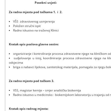
Posebni uvjeti:
Za radna mjesta pod točkama 1. i 2.
VŠS zdravstvenog usmjerenja
Položen stručni ispit
Radno iskustvo na traženoj Klinici
Kratak opis poslova glavne sestre:
organiziranje i kontroliranje procesa zdravstvene njege na kliničkom od
sudjelovanje u istoj, koordiniranje procesa zdravstvene njege na kl
odsjecima
briga o nabavci lijekova, sanitetskog materijala, pomagala za njegu bol
Za radno mjesto pod točkom 3.
VSS, magistar kemije – smjer analitička biokemija
Radno iskustvo u medicinsko - biokemijskom laboratoriju u trajanju od
Kratak opis radnog mjesta: