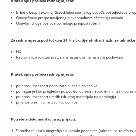
Kratak opis poslova radnog mjesta:
Brine o besprijekornoj čistoći laboratorijskog posuđa poštujući sve propi
Obavještava pretpostavljenog o eventualnom oštećenju posuđa.
Obavlja i druge poslove po nalogu pretpostavljenih
Za radna mjesta pod točkom 24. Fizički djelatnik u Službi za tehničke
NK
Radno iskustvo u zdravstvenim ustanovama na istim poslovima
Kratak opis poslova radnog mjesta:
prijenos i transport nepokretnih i težih bolesnika
pomaganje kod pregleda i po potrebi obrade nepokretnih i težih bolesn
prijenos i transport umrlih i drugog materijala na patologiju
prijenos umrlih u mrtvačnicu bolnice
Potrebna dokumentacija uz prijavu:
Zamolba te kraća biografija sa kontakt podacima (adresa, br. telefona, 