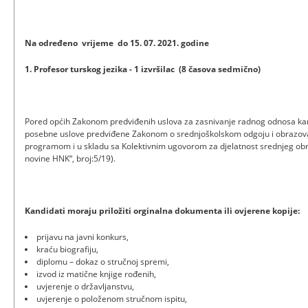
Na određeno vrijeme do 15. 07. 2021. godine
1. Profesor turskog jezika - 1 izvršilac (8 časova sedmično)
Pored općih Zakonom predviđenih uslova za zasnivanje radnog odnosa kand
posebne uslove predviđene Zakonom o srednjoškolskom odgoju i obrazov
programom i u skladu sa Kolektivnim ugovorom za djelatnost srednjeg ob
novine HNK“, broj:5/19).
Kandidati moraju priložiti orginalna dokumenta ili ovjerene kopije:
prijavu na javni konkurs,
kraću biografiju,
diplomu – dokaz o stručnoj spremi,
izvod iz matične knjige rođenih,
uvjerenje o državljanstvu,
uvjerenje o položenom stručnom ispitu,