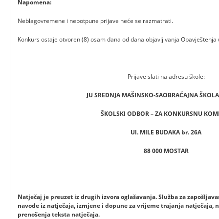
Napomena:
Neblagovremene i nepotpune prijave neće se razmatrati.
Konkurs ostaje otvoren (8) osam dana od dana objavljivanja Obavještenj
Prijave slati na adresu škole:
JU SREDNJA MAŠINSKO-SAOBRAĆAJNA ŠKOL
ŠKOLSKI ODBOR – ZA KONKURSNU KOMI
Ul. MILE BUDAKA br. 26A
88 000 MOSTAR
Natječaj je preuzet iz drugih izvora oglašavanja. Služba za zapošlj
navode iz natječaja, izmjene i dopune za vrijeme trajanja natječaja, n
prenošenja teksta natječaja.