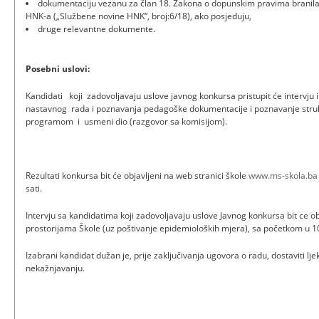
dokumentaciju vezanu za član 18. Zakona o dopunskim pravima branilac
HNK-a („Službene novine HNK“, broj:6/18), ako posjeduju,
druge relevantne dokumente.
Posebni uslovi:
Kandidati koji zadovoljavaju uslove javnog konkursa pristupit će intervju 
nastavnog rada i poznavanja pedagoške dokumentacije i poznavanje stru
programom i usmeni dio (razgovor sa komisijom).
Rezultati konkursa bit će objavljeni na web stranici škole
www.ms-skola.ba
sati.
Intervju sa kandidatima koji zadovoljavaju uslove Javnog konkursa bit ce o
prostorijama Škole (uz poštivanje epidemioloških mjera), sa početkom u 1
Izabrani kandidat dužan je, prije zaključivanja ugovora o radu, dostaviti lje
nekažnjavanju.