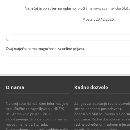
Natječaj je objavljen na oglasnoj ploči i na
www.szzhnz-k.ba
Služb
Mostar, 23.12.2020.
Ovaj natječaj nema mogućnosti za online prijavu
O nama
Radne dozvole
Na ovoj stranici naći ćete informacije o
Zahtjev za izdavanje radne dozvol
radu Službe za zapošljavanje HNŽ/K,
strancu podnosi poslodavac u
uslugama koje pruža u cilju
podružnici Službe, ovisno o sjedišt
zapošljavanja, te općenito o prilikama i
poduzeća. Radna dozvola se izdaje
novostima na tržištu rada.
rad na određenom radnom mjestu i
Nezaposlenost je gorući problem naše
za određenu vrstu poslova...