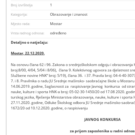
1
Broj izvršitelja
Obrazovanje i znanost
Kategorija:
Mostar
Mjesto rada:
određeno
Vrsta radnog odnosa:
Detaljno o natječaju:
Mostar, 22.12.2020.
Na osnovu člana 62 i 96. Zakona o srednjoškolskom odgoju i obrazovanja
broj:8/00, 4/04, 5/04 i 8/06), člana 9. Kolektivnog ugovora za djelatnost 
Službene novine HNK“ broj: 5/19), člana 36. i 37. Pravila broj: 04-4-40-30
7. i 8. Pravilnika o radu JU Srednje mašinsko- saobraćajne škole u Mo
staru
14.06.2019. godine, Saglasnosti za raspisivanje Javnog konkursa od stra
nauke, kulture i sporta HNK-a broj: 05-02-30-1450/20 od 17.08 2020. godi
turskog jezika, Rješenja Ministarstva obrazovanja, nauke, kulture i sporta
27.11.2020. godine, Odluke Školskog odbora JU Srednje mašinsko-saobrać
1672/20 od 10.12.2020. godine, o raspisivanju
JAVNOG KONKURSA
za prijem zaposlenika u radni odnos