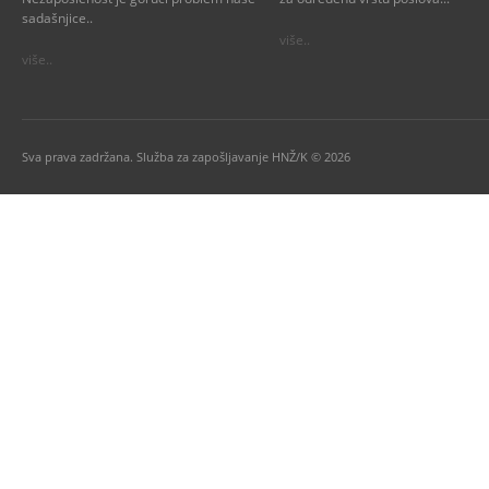
sadašnjice..
više..
više..
Sva prava zadržana. Služba za zapošljavanje HNŽ/K © 2026