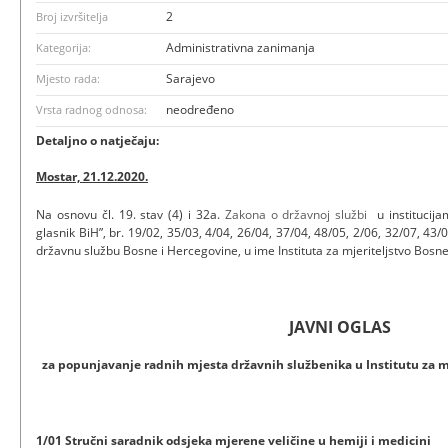
2
Broj izvršitelja
Administrativna zanimanja
Kategorija:
Sarajevo
Mjesto rada:
neodređeno
Vrsta radnog odnosa:
Detaljno o natječaju:
Mostar, 21.12.2020.
Na osnovu čl. 19. stav (4) i 32a.
Zakona o državnoj službi
u institucija
glasnik BiH”, br. 19/02, 35/03, 4/04, 26/04, 37/04, 48/05, 2/06, 32/07, 43/
državnu službu Bosne i Hercegovine, u ime Instituta za mjeriteljstvo Bosne
JAVNI OGLAS
za popunjavanje radnih mjesta državnih službenika u Institutu za m
1/01 Stručni saradnik odsjeka mjerene veličine u hemiji i medicini