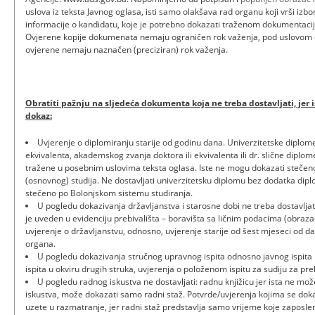
uslova iz teksta Javnog oglasa, isti samo olakšava rad organu koji vrši izb
informacije o kandidatu, koje je potrebno dokazati traženom dokumentaci
Ovjerene kopije dokumenata nemaju ograničen rok važenja, pod uslovom da
ovjerene nemaju naznačen (preciziran) rok važenja.
Obratiti pažnju na sljedeća dokumenta koja ne treba dostavljati, jer i
dokaz:
Uvjerenje o diplomiranju starije od godinu dana. Univerzitetske diplo
ekvivalenta, akademskog zvanja doktora ili ekvivalenta ili dr. slične diplom
tražene u posebnim uslovima teksta oglasa. Iste ne mogu dokazati steče
(osnovnog) studija. Ne dostavljati univerzitetsku diplomu bez dodatka dipl
stečeno po Bolonjskom sistemu studiranja.
U pogledu dokazivanja državljanstva i starosne dobi ne treba dostavljati
je uveden u evidenciju prebivališta – boravišta sa ličnim podacima (obraza
uvjerenje o državljanstvu, odnosno, uvjerenje starije od šest mjeseci od 
organa.
U pogledu dokazivanja stručnog upravnog ispita odnosno javnog ispita n
ispita u okviru drugih struka, uvjerenja o položenom ispitu za sudiju za prek
U pogledu radnog iskustva ne dostavljati: radnu knjižicu jer ista ne mo
iskustva, može dokazati samo radni staž. Potvrde/uvjerenja kojima se dokaz
uzete u razmatranje, jer radni staž predstavlja samo vrijeme koje zaposle