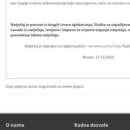
kao i kopije tražene dokumentacije koje nisu ovjerene, ne
Natječaj je preuzet iz drugih izvora oglašavanja. Služba za zapošlj
navode iz natječaja, izmjene i dopune za vrijeme trajanja natječaja, n
prenošenja teksta natječaja.
Natječaj je objavljen na oglasnoj ploči i na
www.szzhnz-k.ba
Služb
Mostar, 21.12.2020.
Ovaj natječaj nema mogućnosti za online prijavu
O nama
Radne dozvole