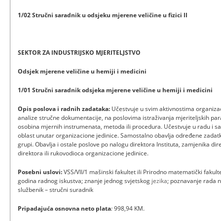
1/02 Stručni saradnik u odsjeku mjerene veličine u fizici II
SEKTOR ZA INDUSTRIJSKO MJERITELJSTVO
Odsjek mjerene veličine u hemiji i medicini
1/01 Stručni saradnik odsjeka mjerene veličine u hemiji i medicini
Opis poslova i radnih zadataka:
Učestvuje u svim aktivnostima organizac
analize stručne dokumentacije, na poslovima istraživanja mjeriteljskih para
osobina mjernih instrumenata, metoda ili procedura. Učestvuje u radu i 
oblast unutar organizacione jedinice. Samostalno obavlja određene zadatke 
grupi. Obavlja i ostale poslove po nalogu direktora Instituta, zamjenika dir
direktora ili rukovodioca organizacione jedinice.
Posebni uslovi:
VSS/VII/1 mašinski fakultet ili Prirodno matematički fakul
godina radnog iskustva; znanje jednog svjetskog
jezika
; poznavanje rada 
službenik – stručni suradnik
Pripadajuća osnovna neto plata
:
998,94 KM.