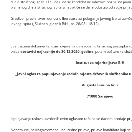
dijela stručnog ispita. U slučaju da se kandidat ne odazove pozivu na javni i
pismenog dijela stručnog ispita smatrat će se da je odustao od svoje prij
Gradivo i pravni izvori odnosno literatura za polaganje javnog ispita utvrđ
javnog ispita
(„Službeni glasnik BiH“, br. 28/08 i 18/12).
Sva tražena dokumenta, osim uvjerenja o nevođenju krivičnog postupka koje
treba
dostaviti najkasnije do
30.12.2020. godine
, putem poštanske služ
Institut za mjeriteljstvo BiH
„Javni oglas za popunjavanje radnih mjesta državnih službenika u I
Augusta Brauna br. 2
71000 Sarajevo
Ispunjavanje uslova utvrđenih ovim oglasom računa se danom predaje pri
Nepotpune, neblagovremene i neuredne prijave, prijave kandidata koji ne 