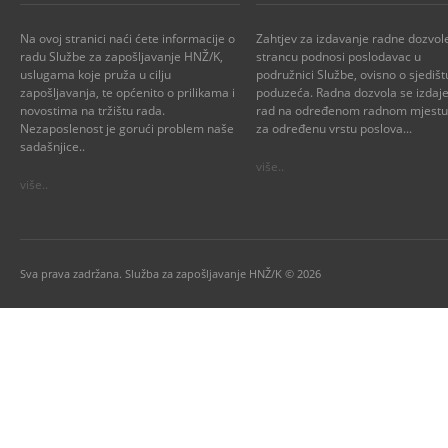
Na ovoj stranici naći ćete informacije o
Zahtjev za izdavanje radne dozvol
radu Službe za zapošljavanje HNŽ/K,
strancu podnosi poslodavac u
uslugama koje pruža u cilju
podružnici Službe, ovisno o sjedišt
zapošljavanja, te općenito o prilikama i
poduzeća. Radna dozvola se izdaje
novostima na tržištu rada.
rad na određenom radnom mjestu i
Nezaposlenost je gorući problem naše
za određenu vrstu poslova...
sadašnjice..
više..
više..
Sva prava zadržana. Služba za zapošljavanje HNŽ/K © 2026