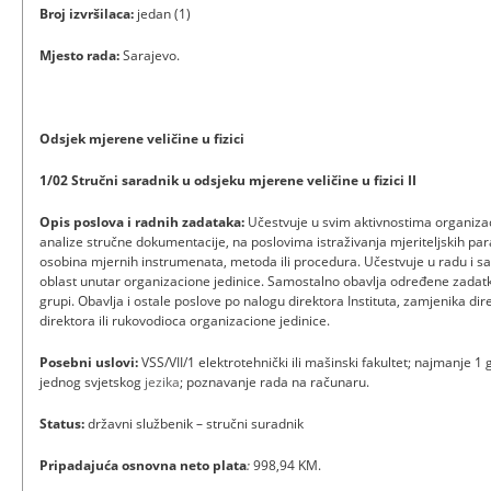
Broj izvršilaca:
jedan (1)
Mjesto rada:
Sarajevo.
Odsjek mjerene veličine u fizici
1/02 Stručni saradnik u odsjeku mjerene veličine u fizici II
Opis poslova i radnih zadataka:
Učestvuje u svim aktivnostima organizac
analize stručne dokumentacije, na poslovima istraživanja mjeriteljskih para
osobina mjernih instrumenata, metoda ili procedura. Učestvuje u radu i 
oblast unutar organizacione jedinice. Samostalno obavlja određene zadatke 
grupi. Obavlja i ostale poslove po nalogu direktora Instituta, zamjenika dir
direktora ili rukovodioca organizacione jedinice.
Posebni uslovi:
VSS/VII/1 elektrotehnički ili mašinski fakultet; najmanje 1
jednog svjetskog
jezika
; poznavanje rada na računaru.
Status:
državni službenik – stručni suradnik
Pripadajuća osnovna neto plata
:
998,94 KM.