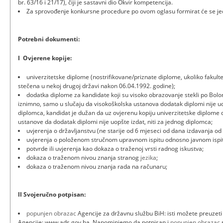
br. 63/16 i 21/17), čiji je sastavni dio Okvir kompetencija.
Za sprovođenje konkursne procedure po ovom oglasu formirat će se jedn
Potrebni dokumenti:
I Ovjerene kopije:
univerzitetske diplome (nostrifikovane/priznate diplome, ukoliko fakultet
stečena u nekoj drugoj državi nakon 06.04.1992. godine);
dodatka diplome za kandidate koji su visoko obrazovanje stekli po Bolo
iznimno, samo u slučaju da visokoškolska ustanova dodatak diplomi nije uo
diplomca, kandidat je dužan da uz ovjerenu kopiju univerzitetske diplome 
ustanove da dodatak diplomi nije uopšte izdat, niti za jednog diplomca;
uvjerenja o državlјanstvu (ne starije od 6 mjeseci od dana izdavanja o
uvjerenja o položenom stručnom upravnom ispitu odnosno javnom ispi
potvrde ili uvjerenja kao dokaza o traženoj vrsti radnog iskustva;
dokaza o traženom nivou znanja stranog
jezika
;
dokaza o traženom nivou znanja rada na računaru;
II Svojeručno potpisan:
popunjen obrazac
Agencije za državnu službu BiH: isti možete preuzeti
Agencije: www.ads.gov.ba. Napominjemo da potpisan i
popunjen obrazac
n