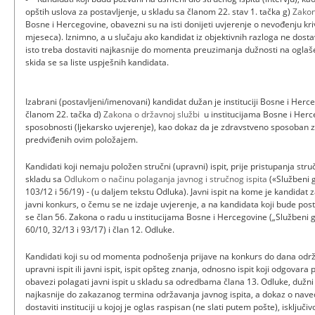
opštih uslova za postavljenje, u skladu sa članom 22. stav 1. tačka g)
Zakon
Bosne i Hercegovine, obavezni su na isti donijeti uvjerenje o nevođenju kri
mjeseca). Iznimno, a u slučaju ako kandidat iz objektivnih razloga ne dosta
isto treba dostaviti najkasnije do momenta preuzimanja dužnosti na ogla
skida se sa liste uspješnih kandidata.
Izabrani (postavljeni/imenovani) kandidat dužan je instituciji Bosne i Herce
članom 22. tačka d)
Zakona o državnoj službi
u institucijama Bosne i Herc
sposobnosti (ljekarsko uvjerenje), kao dokaz da je zdravstveno sposoban 
predviđenih ovim položajem.
Kandidati koji nemaju položen stručni (upravni) ispit, prije pristupanja struč
skladu sa
Odlukom o načinu polaganja javnog i stručnog ispita
(«Službeni g
103/12 i 56/19) - (u daljem tekstu Odluka). Javni ispit na kome je kandidat
javni konkurs, o čemu se ne izdaje uvjerenje, a na kandidata koji bude pos
se član 56. Zakona o radu u institucijama Bosne i Hercegovine („Službeni gl
60/10, 32/13 i 93/17) i član 12. Odluke.
Kandidati koji su od momenta podnošenja prijave na konkurs do dana održav
upravni ispit ili javni ispit, ispit opšteg znanja, odnosno ispit koji odgovara 
obavezi polagati javni ispit u skladu sa odredbama člana 13. Odluke, dužni 
najkasnije do zakazanog termina održavanja javnog ispita, a dokaz o na
dostaviti instituciji u kojoj je oglas raspisan (ne slati putem pošte), isklj