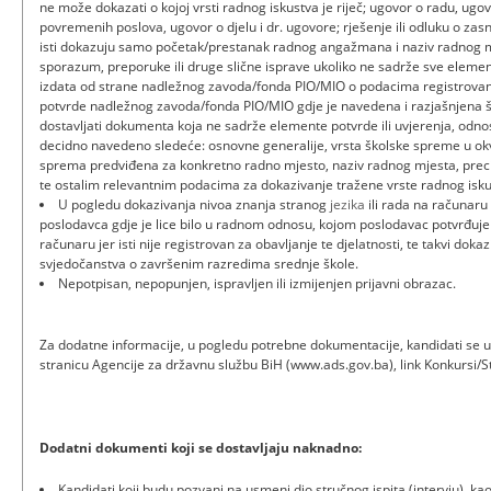
ne može dokazati o kojoj vrsti radnog iskustva je riječ; ugovor o radu, ugo
povremenih poslova, ugovor o djelu i dr. ugovore; rješenje ili odluku o za
isti dokazuju samo početak/prestanak radnog angažmana i naziv radnog mje
sporazum, preporuke ili druge slične isprave ukoliko ne sadrže sve elemen
izdata od strane nadležnog zavoda/fonda PIO/MIO o podacima registrovani
potvrde nadležnog zavoda/fonda PIO/MIO gdje je navedena i razjašnjena š
dostavljati dokumenta koja ne sadrže elemente potvrde ili uvjerenja, odn
decidno navedeno sledeće: osnovne generalije, vrsta školske spreme u okv
sprema predviđena za konkretno radno mjesto, naziv radnog mjesta, prec
te ostalim relevantnim podacima za dokazivanje tražene vrste radnog isku
U pogledu dokazivanja nivoa znanja stranog
jezika
ili rada na računaru 
poslodavca gdje je lice bilo u radnom odnosu, kojom poslodavac potvrđuj
računaru jer isti nije registrovan za obavljanje te djelatnosti, te takvi dokazi
svjedočanstva o završenim razredima srednje škole.
Nepotpisan, nepopunjen, ispravljen ili izmijenjen prijavni obrazac.
Za dodatne informacije, u pogledu potrebne dokumentacije, kandidati se u
stranicu Agencije za državnu službu BiH (www.ads.gov.ba), link Konkursi/
Dodatni dokumenti koji se dostavljaju naknadno:
Kandidati koji budu pozvani na usmeni dio stručnog ispita (intervju), k