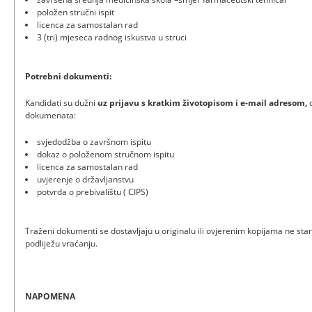
položen stručni ispit
licenca za samostalan rad
3 (tri) mjeseca radnog iskustva u struci
Potrebni dokumenti:
Kandidati su dužni
uz prijavu
s kratkim životopisom i e-mail adresom,
d
dokumenata:
svjedodžba o završnom ispitu
dokaz o položenom stručnom ispitu
licenca za samostalan rad
uvjerenje o državljanstvu
potvrda o prebivalištu ( CIPS)
Traženi dokumenti se dostavljaju u originalu ili ovjerenim kopijama ne stari
podliježu vraćanju.
NAPOMENA