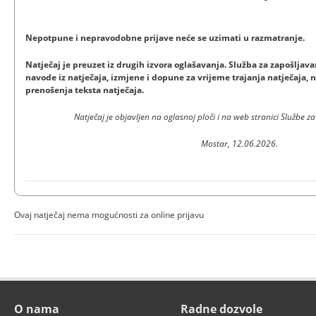
Nepotpune i nepravodobne prijave neće se uzimati u razmatranje.
Natječaj je preuzet iz drugih izvora oglašavanja. Služba za zapošlja
navode iz natječaja, izmjene i dopune za vrijeme trajanja natječaja, n
prenošenja teksta natječaja.
Natječaj je objavljen na oglasnoj ploči i na web stranici Službe 
Mostar, 12.06.2026.
Ovaj natječaj nema mogućnosti za online prijavu
O nama
Radne dozvole