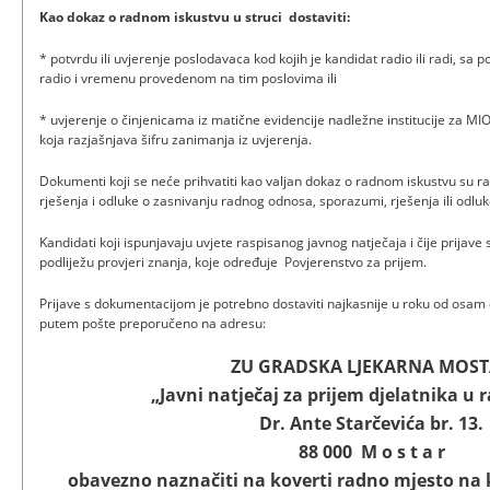
Kao dokaz o radnom iskustvu u struci dostaviti:
* potvrdu ili uvjerenje poslodavaca kod kojih je kandidat radio ili radi, sa
radio i vremenu provedenom na tim poslovima ili
* uvjerenje o činjenicama iz matične evidencije nadležne institucije za MI
koja razjašnjava šifru zanimanja iz uvjerenja.
Dokumenti koji se neće prihvatiti kao valjan dokaz o radnom iskustvu su ra
rješenja i odluke o zasnivanju radnog odnosa, sporazumi, rješenja ili odl
Kandidati koji ispunjavaju uvjete raspisanog javnog natječaja i čije prija
podliježu provjeri znanja, koje određuje Povjerenstvo za prijem.
Prijave s dokumentacijom je potrebno dostaviti najkasnije u roku od osam
putem pošte preporučeno na adresu:
ZU GRADSKA LJEKARNA MOS
„Javni natječaj za prijem djelatnika u 
Dr. Ante Starčevića br. 13.
88 000 M o s t a r
obavezno naznačiti na koverti radno mjesto na k