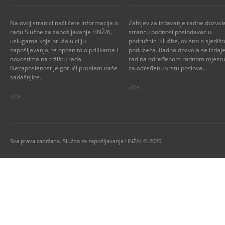
Na ovoj stranici naći ćete informacije o
Zahtjev za izdavanje radne dozvol
radu Službe za zapošljavanje HNŽ/K,
strancu podnosi poslodavac u
uslugama koje pruža u cilju
podružnici Službe, ovisno o sjedišt
zapošljavanja, te općenito o prilikama i
poduzeća. Radna dozvola se izdaje
novostima na tržištu rada.
rad na određenom radnom mjestu i
Nezaposlenost je gorući problem naše
za određenu vrstu poslova...
sadašnjice..
više..
više..
Sva prava zadržana. Služba za zapošljavanje HNŽ/K © 2026