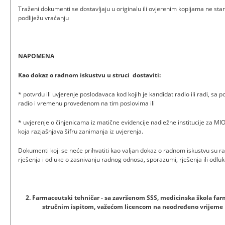
Traženi dokumenti se dostavljaju u originalu ili ovjerenim kopijama ne star
podliježu vraćanju
NAPOMENA
Kao dokaz o radnom iskustvu u struci dostaviti:
* potvrdu ili uvjerenje poslodavaca kod kojih je kandidat radio ili radi, sa
radio i vremenu provedenom na tim poslovima ili
* uvjerenje o činjenicama iz matične evidencije nadležne institucije za MI
koja razjašnjava šifru zanimanja iz uvjerenja.
Dokumenti koji se neće prihvatiti kao valjan dokaz o radnom iskustvu su ra
rješenja i odluke o zasnivanju radnog odnosa, sporazumi, rješenja ili odl
2. Farmaceutski tehničar - sa završenom SSS, medicinska škola fa
stručnim ispitom, važećom licencom na neodređeno vrijeme