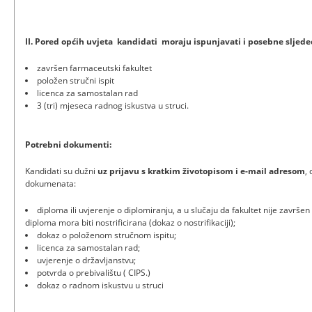
II. Pored općih uvjeta kandidati moraju ispunjavati i posebne sljede
završen farmaceutski fakultet
položen stručni ispit
licenca za samostalan rad
3 (tri) mjeseca radnog iskustva u struci.
Potrebni dokumenti:
Kandidati su dužni
uz prijavu
s kratkim životopisom i e-mail adresom
,
dokumenata:
diploma ili uvjerenje o diplomiranju, a u slučaju da fakultet nije završen
diploma mora biti nostrificirana (dokaz o nostrifikaciji);
dokaz o položenom stručnom ispitu;
licenca za samostalan rad;
uvjerenje o državljanstvu;
potvrda o prebivalištu ( CIPS.)
dokaz o radnom iskustvu u struci