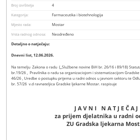
4
Broj izvršitelja
Farmaceutika i biotehnologija
Kategorija:
Mostar
Mjesto rada:
Neodređeno
Vrsta radnog odnosa:
Detaljno o natječaju:
Dnevni list, 12.06.2026.
Na temelju Zakona o radu („Službene novine BiH br. 26/16 i 89/18) Statu
br.19/26 , Pravilnika o radu sa organizaciojom i sistematizacijom Gradske
46/26 , Uredbe o postupku prijema u radni odnos u javnom sektoru te Odlu
br. 57/26 v.d ravnateljica Gradske ljekarne Mostar. raspisuje
J A V N I N A T J E Č A J
za prijem djelatnika u radni 
ZU Gradska ljekarna Most