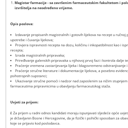
Magistar farmacije - sa završenim farmaceutskim fakultetom i polo
izvršitelja na neodređeno vrijeme.
Opis poslova:
Izdavanje propisanih magistralnih i gotovih lijekova na recept u ručnoj 
upotrebe i čuvanja lijekova;
Provjera ispravnosti recepta na dozu, količinu i inkopatibilnost kao i is
recepta;
Izrada magistralnih pripravaka;
Priređivanje galenskih pripravaka u njihovoj prvoj fazi i kontrola dalje t
Praćenje vremena zastarijevanja lijeka i blagovremeno odstranjivanje i
Praćenje stručne literature i dokumentacije lijekova, a posebno evidencij
psihotropnih supstanci;
Ukazivanje stručne pomoći i nadzor nad zaposlenim sa nižim stupnje
farmaceutima pripravnicima u obavljanju farmaceutskog staža.
Uvjeti za prijem:
I.
Za prijem u radni odnos kandidati moraju ispunjavati sljedeće opće uvje
je državljanin Bosne i Hercegovine, da je fizički i psihički sposoban za ob
koje se prijavio kod poslodavca.