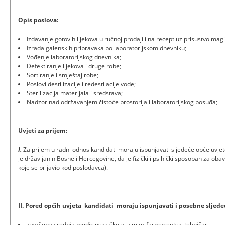
Opis poslova:
Izdavanje gotovih lijekova u ručnoj prodaji i na recept uz prisustvo magi
Izrada galenskih pripravaka po laboratorijskom dnevniku;
Vođenje laboratorijskog dnevnika;
Defektiranje lijekova i druge robe;
Sortiranje i smještaj robe;
Poslovi destilizacije i redestilacije vode;
Sterilizacija materijala i sredstava;
Nadzor nad održavanjem čistoće prostorija i laboratorijskog posuđa;
Uvjeti za prijem:
I.
Za prijem u radni odnos kandidati moraju ispunjavati sljedeće opće uvje
je državljanin Bosne i Hercegovine, da je fizički i psihički sposoban za ob
koje se prijavio kod poslodavca).
II. Pored općih uvjeta kandidati moraju ispunjavati i posebne sljede
završena srednja medicinska škola –smjer farmaceutski tehničar