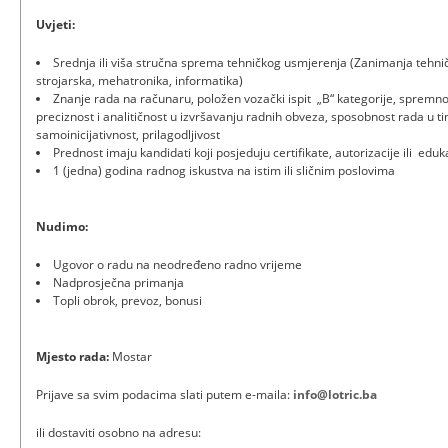
Uvjeti:
Srednja ili viša stručna sprema tehničkog usmjerenja (Zanimanja tehni
strojarska, mehatronika, informatika)
Znanje rada na računaru, položen vozački ispit „B“ kategorije, spremnos
preciznost i analitičnost u izvršavanju radnih obveza, sposobnost rada u t
samoinicijativnost, prilagodljivost
Prednost imaju kandidati koji posjeduju certifikate, autorizacije ili eduka
1 (jedna) godina radnog iskustva na istim ili sličnim poslovima
Nudimo:
Ugovor o radu na neodređeno radno vrijeme
Nadprosječna primanja
Topli obrok, prevoz, bonusi
Mjesto rada:
Mostar
Prijave sa svim podacima slati putem e-maila:
info@lotric.ba
ili dostaviti osobno na adresu: