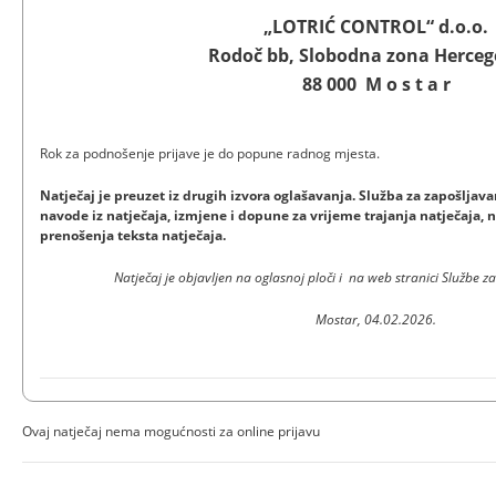
„LOTRIĆ CONTROL“ d.o.o.
Rodoč bb, Slobodna zona Herceg
88 000 M o s t a r
Rok za podnošenje prijave je do popu
Natječaj je preuzet iz drugih izvora oglašavanja. Služba za zapošlja
navode iz natječaja, izmjene i dopune za vrijeme trajanja natječaja, n
prenošenja teksta natječaja.
Natječaj je objavljen na oglasnoj ploči i na web stranici Službe
Mostar, 04.02.2026.
Ovaj natječaj nema mogućnosti za online prijavu