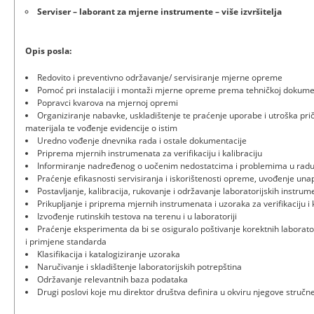
Serviser – laborant za mjerne instrumente – više izvršitelja
Opis posla:
Redovito i preventivno održavanje/ servisiranje mjerne opreme
Pomoć pri instalaciji i montaži mjerne opreme prema tehničkoj dokumen
Popravci kvarova na mjernoj opremi
Organiziranje nabavke, uskladištenje te praćenje uporabe i utroška priču
materijala te vođenje evidencije o istim
Uredno vođenje dnevnika rada i ostale dokumentacije
Priprema mjernih instrumenata za verifikaciju i kalibraciju
Informiranje nadređenog o uočenim nedostatcima i problemima u rad
Praćenje efikasnosti servisiranja i iskorištenosti opreme, uvođenje unap
Postavljanje, kalibracija, rukovanje i održavanje laboratorijskih instru
Prikupljanje i priprema mjernih instrumenata i uzoraka za verifikaciju i 
Izvođenje rutinskih testova na terenu i u laboratoriji
Praćenje eksperimenta da bi se osiguralo poštivanje korektnih laborator
i primjene standarda
Klasifikacija i katalogiziranje uzoraka
Naručivanje i skladištenje laboratorijskih potrepština
Održavanje relevantnih baza podataka
Drugi poslovi koje mu direktor društva definira u okviru njegove struč