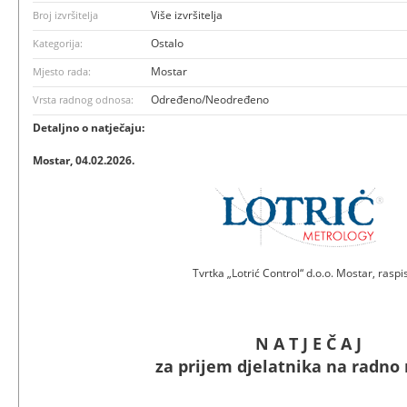
Više izvršitelja
Broj izvršitelja
Ostalo
Kategorija:
Mostar
Mjesto rada:
Određeno/Neodređeno
Vrsta radnog odnosa:
Detaljno o natječaju:
Mostar, 04.02.2026.
Tvrtka „Lotrić Control“ d.o.o. Mostar, raspi
N A T J E Č A J
za prijem djelatnika na radno