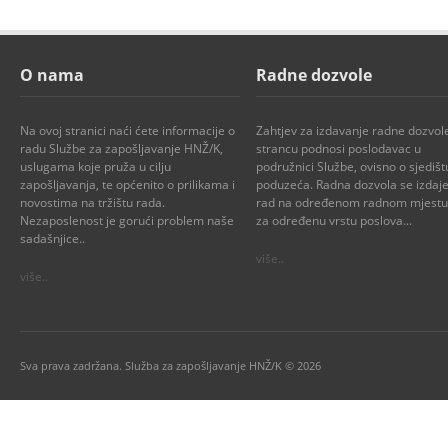
O nama
Radne dozvole
Na ovoj stranici naći ćete informacije o
Zahtjev za izdavanje radne dozvol
radu Službe za zapošljavanje HNŽ/K,
strancu podnosi poslodavac u
uslugama koje pruža u cilju
podružnici Službe, ovisno o sjedišt
zapošljavanja, te općenito o prilikama i
poduzeća. Radna dozvola se izdaje
novostima na tržištu rada.
rad na određenom radnom mjestu i
Nezaposlenost je gorući problem naše
za određenu vrstu poslova...
sadašnjice..
više..
više..
Sva prava zadržana. Služba za zapošljavanje HNŽ/K © 2026