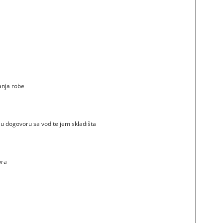
anja robe
a u dogovoru sa voditeljem skladišta
ora