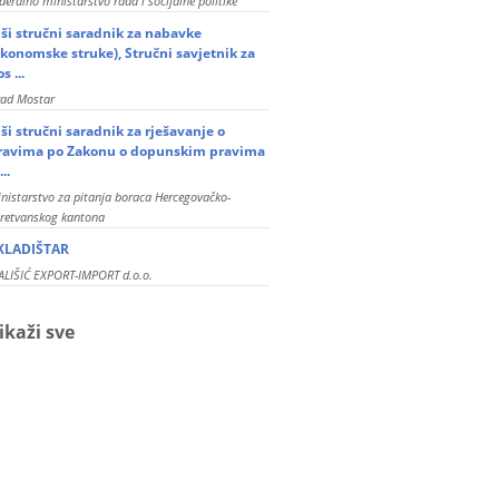
deralno ministarstvo rada i socijalne politike
iši stručni saradnik za nabavke
ekonomske struke), Stručni savjetnik za
s ...
rad Mostar
iši stručni saradnik za rješavanje o
ravima po Zakonu o dopunskim pravima
...
nistarstvo za pitanja boraca Hercegovačko-
retvanskog kantona
KLADIŠTAR
LIŠIĆ EXPORT-IMPORT d.o.o.
ikaži sve