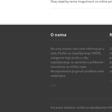
Ovaj natječaj nema mogućnosti za online pr
O nama
R
Na ovoj stranici naći ćete informacije o
Z
radu Službe za zapošljavanje HNŽ/K,
s
uslugama koje pruža u cilju
p
zapošljavanja, te općenito o prilikama i
p
novostima na tržištu rada.
r
Nezaposlenost je gorući problem naše
z
sadašnjice..
vi
više..
Sva prava zadržana. Služba za zapošljavanje H