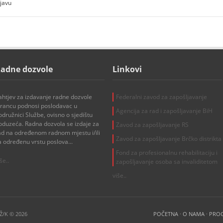
ijavu
adne dozvole
Linkovi
ahtjev za izdavanje radne dozvole
Federalni zavod za zapošljavanje
trancu podnosi poslodavac u
Agencija za rad i zapošljavanje BiH
odružnici Službe, ovisno o sjedištu
oduzeća. Radna dozvola se izdaje za
Zavod za zapošljavanje RS
ad na određenom radnom mjestu i/ili
Zavod za zapošljavanje Brčko distrikta
a određenu vrstu poslova...
Fond za profesionalnu rehabilitaciju i
še..
zapošljavanje osoba sa invaliditetom
više..
NŽ/K © 2026
POČETNA
·
O NAMA
·
PRO