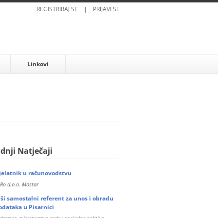
REGISTRIRAJ SE
|
PRIJAVI SE
Linkovi
dnji Natječaji
jelatnik u računovodstvu
Ro d.o.o. Mostar
iši samostalni referent za unos i obradu
odataka u Pisarnici