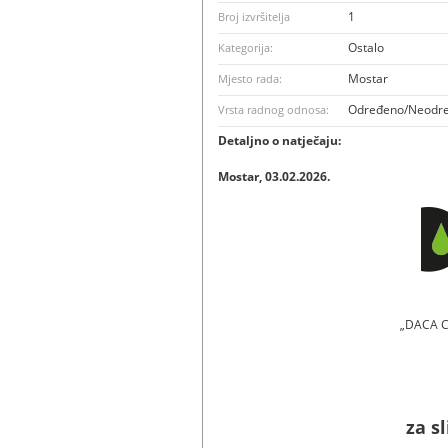
1
Broj izvršitelja
Ostalo
Kategorija:
Mostar
Mjesto rada:
Određeno/Neodr
Vrsta radnog odnosa:
Detaljno o natječaju:
Mostar, 03.02.2026.
„DACA CO
za s