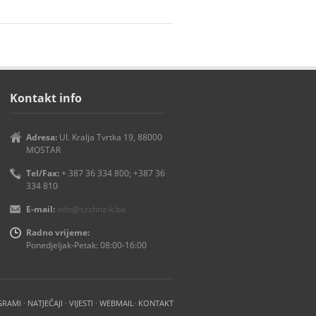
Kontakt info
Adresa:
Ul. Kralja Tvrtka 19, 88000
MOSTAR
Tel/Fax:
+ 387 36 334 800; +387 36
334 810
E-mail:
info@szzhnz-k.ba
Radno vrijeme:
Ponedjeljak-Petak: 08:00-16:00
GRAMI
·
NATJEČAJI
·
VIJESTI
·
WEBMAIL
·
KONTAKT