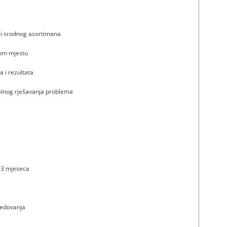
ili srodnog asortimana
nom mjestu
a i rezultata
talnog rješavanja problema
 3 mjeseca
redovanja