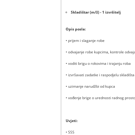
Skladištar (m/ž) - 1 izvršitelj
Opis posla:
• prijem i slaganje robe
• odvajanje robe kupcima, kontrole odvaj
• voditi brigu o rokovima i trajanju roba
• izvršavati zadatke i raspodjelu skladišt
• uzimanje narudžbi od kupca
• vođenje brige o urednosti radnog prost
Uvjeti:
• SSS