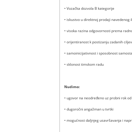
• Vozačka dozvola B kategorije
• iskustvo u direktnoj prodaji navedenog 
• visoka razina odgovornosti prema rad
• orijentiranost k postizanju zadanih ciljev
• samoinicijativnost i sposobnost samos
• sklonost timskom radu
Nudimo:
• ugovor na neodređeno uz probni rok od
• dugoročni angažman u tvrtki
• mogućnost daljnjeg usavršavanja i nap