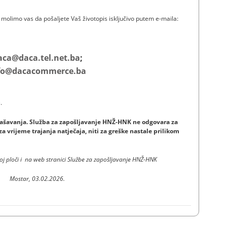
molimo vas da pošaljete Vaš životopis isključivo putem e-maila:
aca@daca.tel.net.ba
;
fo@dacacommerce.ba
ren do 18.03.2026. godine.
glašavanja. Služba za zapošljavanje HNŽ-HNK ne odgovara za
a vrijeme trajanja natječaja, niti za greške nastale prilikom
noj ploči i na web stranici Službe za zapošljavanje HNŽ-HNK
Mostar, 03.02.2026.