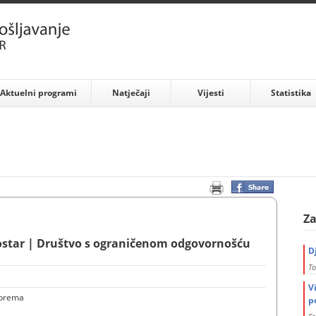
Aktuelni programi
Natječaji
Vijesti
Statistika
Za
star | Društvo s ograničenom odgovornošću
D
To
V
sprema
p