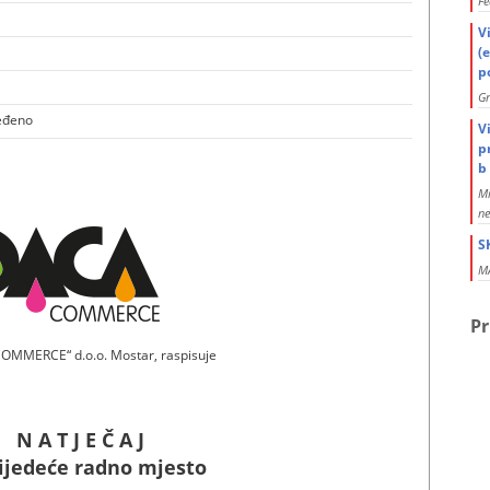
Fe
V
(
po
G
eđeno
V
p
b 
Mi
ne
S
MA
Pr
MMERCE“ d.o.o. Mostar, raspisuje
N A T J E Č A J
lijedeće radno mjesto