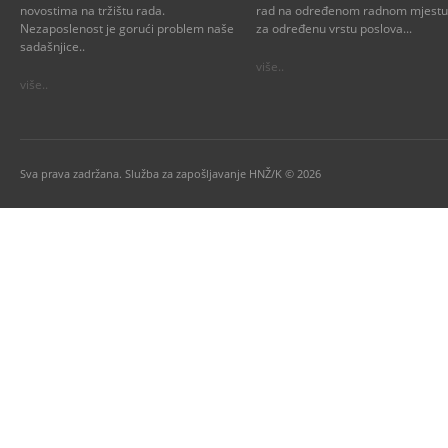
novostima na tržištu rada.
rad na određenom radnom mjestu i
Nezaposlenost je gorući problem naše
za određenu vrstu poslova...
sadašnjice..
više..
više..
Sva prava zadržana. Služba za zapošljavanje HNŽ/K © 2026