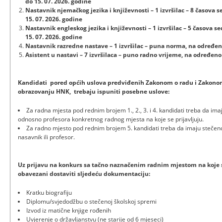
do 15. 07. 2026. godine
Nastavnik njemačkog jezika i književnosti – 1 izvršilac – 8 časova
15. 07. 2026. godine
Nastavnik engleskog jezika i književnosti – 1 izvršilac – 5 časova
15. 07. 2026. godine
Nastavnik razredne nastave – 1 izvršilac – puna norma, na određeno
Asistent u nastavi – 7 izvršilaca – puno radno vrijeme, na određeno
Kandidati pored općih uslova predviđenih Zakonom o radu i Zakono
obrazovanju HNK, trebaju ispuniti posebne uslove:
Za radna mjesta pod rednim brojem 1., 2., 3. i 4. kandidati treba da im
odnosno profesora konkretnog radnog mjesta na koje se prijavljuju.
Za radno mjesto pod rednim brojem 5. kandidati treba da imaju stečen
nasavnik ili profesor.
Uz prijavu na konkurs sa tačno naznačenim radnim mjestom na koje se
obavezani dostaviti sljedeću dokumentaciju:
Kratku biografiju
Diplomu/svjedodžbu o stečenoj školskoj spremi
Izvod iz matične knjige rođenih
Uvjerenje o državljanstvu (ne starije od 6 mjeseci)