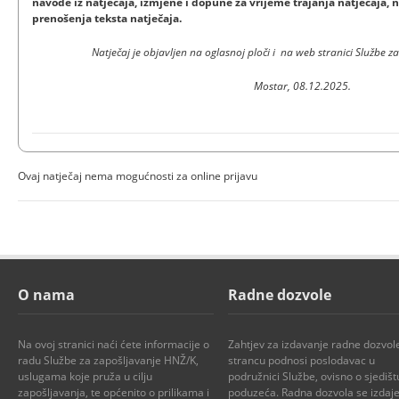
navode iz natječaja, izmjene i dopune za vrijeme trajanja natječaja, n
prenošenja teksta natječaja.
Natječaj je objavljen na oglasnoj ploči i na web stranici Službe
Mostar, 08.12.2025.
Ovaj natječaj nema mogućnosti za online prijavu
O nama
Radne dozvole
Na ovoj stranici naći ćete informacije o
Zahtjev za izdavanje radne dozvol
radu Službe za zapošljavanje HNŽ/K,
strancu podnosi poslodavac u
uslugama koje pruža u cilju
podružnici Službe, ovisno o sjedišt
zapošljavanja, te općenito o prilikama i
poduzeća. Radna dozvola se izdaje