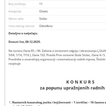
11
Broj izvršitelja
Ostalo
Kategorija:
Stolac
Mjesto rada:
Određeno
Vrsta radnog odnosa:
Detaljno o natječaju:
Dnevni list, 08.12.2025.
Na osnovu člana 85. i 96. Zakona o osnovnom odgoju i obrazovanju („Služb
5/04, 1/14, 7/16 ), člana 102. Pravila Prve osnovne škole Stolac, člana 4.i 5.
Pravilnika o unutrašnjoj organizaciji i sistematizaciji radnih mjesta, Škols
raspisuje
K O N K U R S
za popunu upražnjenih radnih
Nastavnik bosanskog jezika i književnosti – 1 izvršilac – 16 časov