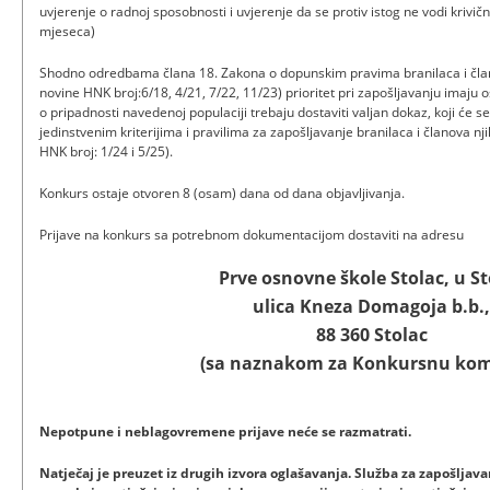
uvjerenje o radnoj sposobnosti i uvjerenje da se protiv istog ne vodi krivičn
mjeseca)
Shodno odredbama člana 18. Zakona o dopunskim pravima branilaca i član
novine HNK broj:6/18, 4/21, 7/22, 11/23) prioritet pri zapošljavanju imaju o
o pripadnosti navedenoj populaciji trebaju dostaviti valjan dokaz, koji će
jedinstvenim kriterijima i pravilima za zapošljavanje branilaca i članova nj
HNK broj: 1/24 i 5/25).
Konkurs ostaje otvoren 8 (osam) dana od dana objavljivanja.
Prijave na konkurs sa potrebnom dokumentacijom dostaviti na adresu
Prve osnovne škole Stolac, u St
ulica Kneza Domagoja b.b.
88 360 Stolac
(sa naznakom za Konkursnu komi
Nepotpune i neblagovremene prijave neće se razmatrati.
Natječaj je preuzet iz drugih izvora oglašavanja. Služba za zapošlja