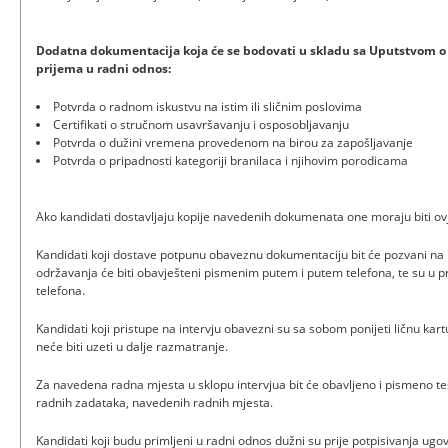
Dodatna dokumentacija koja će se bodovati u skladu sa Uputstvom o
prijema u radni odnos:
Potvrda o radnom iskustvu na istim ili sličnim poslovima
Certifikati o stručnom usavršavanju i osposobljavanju
Potvrda o dužini vremena provedenom na birou za zapošljavanje
Potvrda o pripadnosti kategoriji branilaca i njihovim porodicama
Ako kandidati dostavljaju kopije navedenih dokumenata one moraju biti ov
Kandidati koji dostave potpunu obaveznu dokumentaciju bit će pozvani na i
održavanja će biti obavješteni pismenim putem i putem telefona, te su u pr
telefona.
Kandidati koji pristupe na intervju obavezni su sa sobom ponijeti ličnu kartu
neće biti uzeti u dalje razmatranje.
Za navedena radna mjesta u sklopu intervjua bit će obavljeno i pismeno test
radnih zadataka, navedenih radnih mjesta.
Kandidati koji budu primljeni u radni odnos dužni su prije potpisivanja ugo