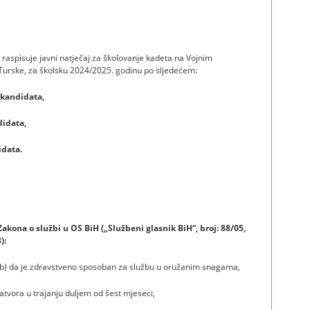
raspisuje javni natječaj za školovanje kadeta na Vojnim
urske, za školsku 2024/2025. godinu po sljedećem:
 kandidata,
didata,
idata.
Zakona o službi u OS BiH („Službeni glasnik BiH“, broj: 88/05,
):
, b) da je zdravstveno sposoban za službu u oružanim snagama,
atvora u trajanju duljem od šest mjeseci,