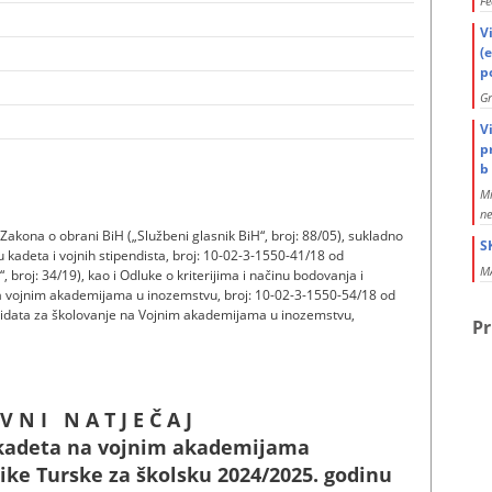
Fe
V
(
po
G
V
p
b 
Mi
ne
 Zakona o obrani BiH („Službeni glasnik BiH“, broj: 88/05), sukladno
S
ju kadeta i vojnih stipendista, broj: 10-02-3-1550-41/18 od
MA
 broj: 34/19), kao i Odluke o kriterijima i načinu bodovanja i
a vojnim akademijama u inozemstvu, broj: 10-02-3-1550-54/18 od
ndidata za školovanje na Vojnim akademijama u inozemstvu,
Pr
 V N I N A T J E Č A J
 kadeta na vojnim akademijama
ke Turske za školsku 2024/2025. godinu