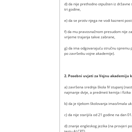
d) da nije prethodno otpušten iz državne
tri godine,
e) da se protiv njega ne vodi kazneni pos
f) da mu pravosnažnom presudom nije za
vrijeme trajanja takve zabrane,
g) da ima odgovarajuću stručnu spremu po
po završetku vojne akademije).
2. Posebni uvjeti za Vojnu akademiju
a) završena srednja škola IV stupanj (n
najmanje dvije, a predmeti kemija i fizik
b) da je tijekom školovanja imao/imala u
c) da nije stariji/a od 21 godine na dan 0
d) znanje engleskog jezika (na provjeri 
testu ALCPT),