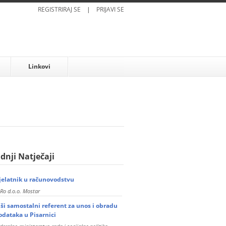
REGISTRIRAJ SE
|
PRIJAVI SE
Linkovi
dnji Natječaji
jelatnik u računovodstvu
Ro d.o.o. Mostar
iši samostalni referent za unos i obradu
odataka u Pisarnici