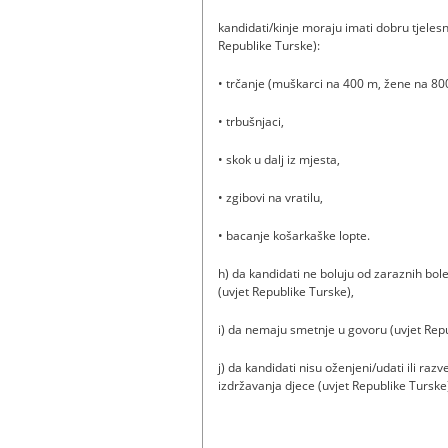
kandidati/kinje moraju imati dobru tjelesn
Republike Turske):
• trčanje (muškarci na 400 m, žene na 80
• trbušnjaci,
• skok u dalj iz mjesta,
• zgibovi na vratilu,
• bacanje košarkaške lopte.
h) da kandidati ne boluju od zaraznih boles
(uvjet Republike Turske),
i) da nemaju smetnje u govoru (uvjet Repu
j) da kandidati nisu oženjeni/udati ili r
izdržavanja djece (uvjet Republike Turske