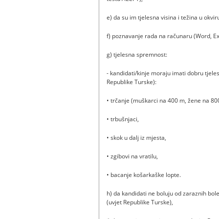
e) da su im tjelesna visina i težina u okv
f) poznavanje rada na računaru (Word, Exc
g) tjelesna spremnost:
- kandidati/kinje moraju imati dobru tjele
Republike Turske):
• trčanje (muškarci na 400 m, žene na 80
• trbušnjaci,
• skok u dalj iz mjesta,
• zgibovi na vratilu,
• bacanje košarkaške lopte.
h) da kandidati ne boluju od zaraznih boles
(uvjet Republike Turske),