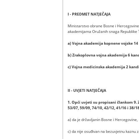
I - PREDMET NATJEČAJA
Ministarstvo obrane Bosne i Hercegovine 
akademijama Oružanih snaga Republike T
a) Vojna akademija kopnene vojske 14
b) Zrakoplovna vojna akademija 6 kan
c) Vojna medicinska akademija 2 kand
II - UVJETI NATJEČAJA
1. Opći uvjeti su propisani člankom 9. 
53/07, 59/09, 74/10, 42/12, 41/16 i 38/18
a) da je državlјanin Bosne i Hercegovine
c) da nije osuđivan na bezuvjetnu kaznu z