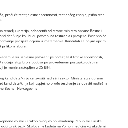
ječaj proći će test tjelesne spremnosti, test općeg znanja, psiho test,
u.
 na temelju kriterija, odobrenih od strane ministra obrane Bosne i
andidati/kinje koji budu pozvani na testiranja i provjere. Posebno će
bodovanje prosjeka ocjena iz matematike. Kandidati sa boljim općim i
 prilikom izbora.
 akademije su uspješno položeni: psihotest, test fizičke spremnosti,
d. U slučaju istog broja bodova po provedenom postupku odabira
ji je manje zastuplјen u OS BiH.
g kandidata/kinju će izvršiti nadležni sektor Ministarstva obrane
d kandidata/kinja koji uspješno prođu testiranje će obaviti nadležna
ane Bosne i Hercegovine.
 kopnene vojske i Zrakoplovnoj vojnoj akademiji Republike Turske
e učiti turski jezik. Školovanje kadeta na Vojnoj medicinskoj akademiji