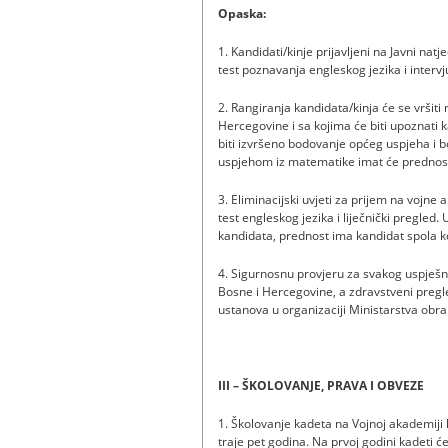
Opaska:
1. Kandidati/kinje prijavljeni na Javni nat
test poznavanja engleskog jezika i intervj
2. Rangiranja kandidata/kinja će se vršiti
Hercegovine i sa kojima će biti upoznati k
biti izvršeno bodovanje općeg uspjeha i 
uspjehom iz matematike imat će prednost
3. Eliminacijski uvjeti za prijem na vojne
test engleskog jezika i liječnički pregle
kandidata, prednost ima kandidat spola ko
4. Sigurnosnu provjeru za svakog uspješno
Bosne i Hercegovine, a zdravstveni pregle
ustanova u organizaciji Ministarstva obr
III – ŠKOLOVANJE, PRAVA I OBVEZE
1. Školovanje kadeta na Vojnoj akademiji
traje pet godina. Na prvoj godini kadeti ć