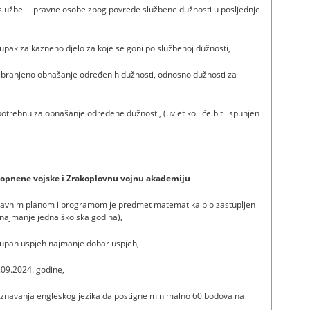
 službe ili pravne osobe zbog povrede službene dužnosti u posljednje
tupak za kazneno djelo za koje se goni po službenoj dužnosti,
branjeno obnašanje određenih dužnosti, odnosno dužnosti za
trebnu za obnašanje određene dužnosti, (uvjet koji će biti ispunjen
 kopnene vojske i Zrakoplovnu vojnu akademiju
astavnim planom i programom je predmet matematika bio zastupljen
a najmanje jedna školska godina),
kupan uspjeh najmanje dobar uspjeh,
1.09.2024. godine,
poznavanja engleskog jezika da postigne minimalno 60 bodova na