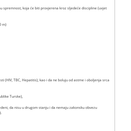
u spremnost, koja će biti provjerena kroz sljedeće discipline (uvjet
0 m)
ti (HIV, TBC, Hepatitis), kao i da ne boluju od astme i oboljenja srca
blike Turske),
azvedeni, da nisu u drugom stanju i da nemaju zakonsku obvezu
).