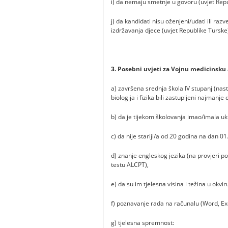
i) da nemaju smetnje u govoru (uvjet Repu
j) da kandidati nisu oženjeni/udati ili r
izdržavanja djece (uvjet Republike Turske
3. Posebni uvjeti za Vojnu medicinsk
a) završena srednja škola IV stupanj (n
biologija i fizika bili zastupljeni najmanje
b) da je tijekom školovanja imao/imala u
c) da nije stariji/a od 20 godina na dan 0
d) znanje engleskog jezika (na provjeri 
testu ALCPT),
e) da su im tjelesna visina i težina u okv
f) poznavanje rada na računalu (Word, Exc
g) tjelesna spremnost: