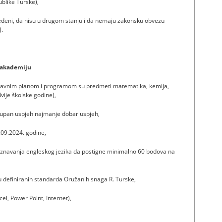
blike Turske),
azvedeni, da nisu u drugom stanju i da nemaju zakonsku obvezu
).
u akademiju
astavnim planom i programom su predmeti matematika, kemija,
 dvije školske godine),
kupan uspjeh najmanje dobar uspjeh,
1.09.2024. godine,
poznavanja engleskog jezika da postigne minimalno 60 bodova na
iru definiranih standarda Oružanih snaga R. Turske,
el, Power Point, Internet),