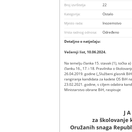
22
Broj izvršitelja
Ostalo
Kategorija:
Inozemstvo
Mjesto rada:
Određeno
Vrsta radnog odnosa:
Detaljno o natječaju:
Večernji list, 10.06.2024.
Na temelju članka 15. stavak (1), točka a)
članku 16., 17. i 18. Pravilnika o školovan
26.04.2019. godine („Službeni glasnik BiH“,
rangiranja kandidata za kadete OS BiH n
23.02.2021. godine, s cilјem odabira ka
Ministarstvo obrane BiH, raspisuje
J A
za školovanje
Oružanih snaga Republi