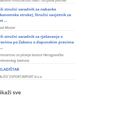
deralno ministarstvo rada i socijalne politike
iši stručni saradnik za nabavke
ekonomske struke), Stručni savjetnik za
s ...
rad Mostar
iši stručni saradnik za rješavanje o
ravima po Zakonu o dopunskim pravima
...
nistarstvo za pitanja boraca Hercegovačko-
retvanskog kantona
KLADIŠTAR
LIŠIĆ EXPORT-IMPORT d.o.o.
ikaži sve