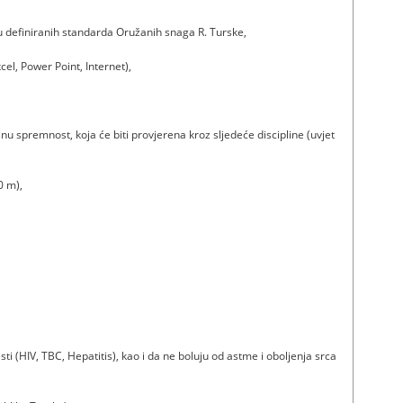
iru definiranih standarda Oružanih snaga R. Turske,
el, Power Point, Internet),
snu spremnost, koja će biti provjerena kroz sljedeće discipline (uvjet
0 m),
ti (HIV, TBC, Hepatitis), kao i da ne boluju od astme i oboljenja srca