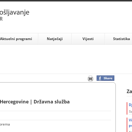
Aktuelni programi
Natječaji
Vijesti
Statistika
Za
 Hercegovine | Državna služba
D
To
V
sprema
p