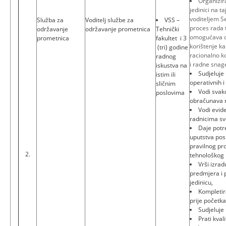
Organizir
jedinici na ta
voditeljem S
Služba za
Voditelj službe za
VSS –
proces rada 
održavanje
održavanje prometnica
Tehnički
omogućava o
prometnica
fakultet i 3
korištenje ka
(tri) godine
racionalno ko
radnog
i radne snag
iskustva na
Sudjeluje 
istim ili
operativnih i
sličnim
Vodi svak
poslovima
obračunava m
Vodi evide
radnicima sv
Daje potr
uputstva pos
pravilnog pr
2.
tehnološkog 
Vrši izra
predmjera i 
jedinicu,
Kompletir
prije početk
Sudjeluje 
Prati kval