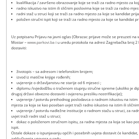
kvalifikacija / završeno obrazovanje koje se traži za radno mjesto za koj
radno iskustvo na istim ili sličnim poslovima koje se traži za radno mjest
radni staž u struci koji se traži za radno mjesto za koje se kandidat prija
položen stručni ispit koji se traži za radno mjesto za koje se kandidat pri
Uz potpisanu Prijavu na javni oglas (Obrazac prijave može se preuzeti na we
Mostar –
www.parkovi.ba
i u uredu protokola na adresi Zagrebačka broj 2 
dostaviti:
životopis – sa adresom i telefonskim brojem;
izvod iz matične knjige rođenih;
uvjerenje o državljanstvu ne starije od 6 mjeseci ;
diplomu /svjedodžbu o traženom stupnju stručne spreme (ukoliko je di
drugoj državi obvezno dostaviti i ovjerenu presliku nostrifikacije);
uvjerenje / potvrdu prethodnog poslodavca o radnom iskustvu na istim i
mjesta za koja se kao poseban uvjet traži radno iskustvo na istim ili slični
uvjerenje / potvrdu nadležne institucije o radnom stažu u struci, za ra
uvjet traži radni staž u struci;
dokaz o položenom stručnom ispitu, za radna mjesta za koja se kao pos
ispit.
Ostale dokaze o ispunjavanju općih i posebnih uvjeta dostavit će kandidat, 
zaključivanja ugovora o radu.