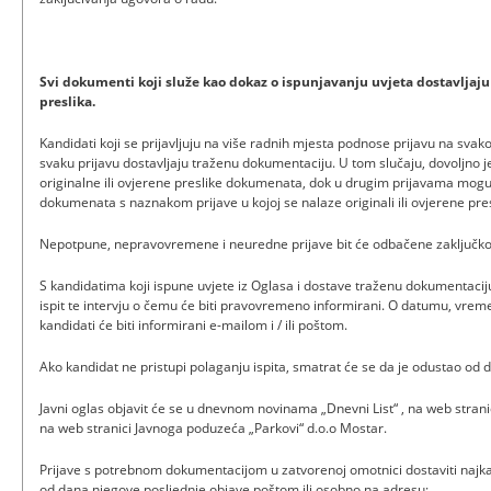
Svi dokumenti koji služe kao dokaz o ispunjavanju uvjeta dostavljaju s
preslika.
Kandidati koji se prijavljuju na više radnih mjesta podnose prijavu na sva
svaku prijavu dostavljaju traženu dokumentaciju. U tom slučaju, dovoljno je
originalne ili ovjerene preslike dokumenata, dok u drugim prijavama mogu
dokumenata s naznakom prijave u kojoj se nalaze originali ili ovjerene pr
Nepotpune, nepravovremene i neuredne prijave bit će odbačene zaključk
S kandidatima koji ispune uvjete iz Oglasa i dostave traženu dokumentacij
ispit te intervju o čemu će biti pravovremeno informirani. O datumu, vreme
kandidati će biti informirani e-mailom i / ili poštom.
Ako kandidat ne pristupi polaganju ispita, smatrat će se da je odustao od 
Javni oglas objavit će se u dnevnom novinama „Dnevni List“ , na web stran
na web stranici Javnoga poduzeća „Parkovi“ d.o.o Mostar.
Prijave s potrebnom dokumentacijom u zatvorenoj omotnici dostaviti najka
od dana njegove posljednje objave poštom ili osobno na adresu: