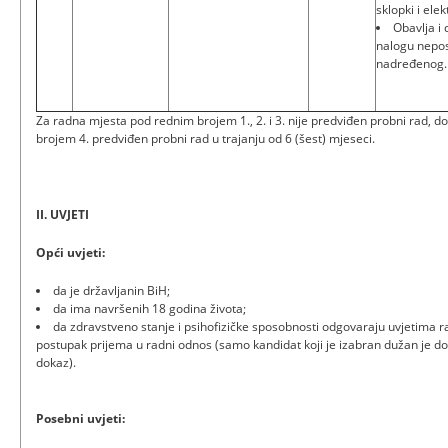
sklopki i ele
Obavlja i
nalogu nepo
nadređenog.
Za radna mjesta pod rednim brojem 1., 2. i 3. nije predviđen probni rad, 
brojem 4. predviđen probni rad u trajanju od 6 (šest) mjeseci.
II. UVJETI
Opći uvjeti:
da je državljanin BiH;
da ima navršenih 18 godina života;
da zdravstveno stanje i psihofizičke sposobnosti odgovaraju uvjetima 
postupak prijema u radni odnos (samo kandidat koji je izabran dužan je dos
dokaz).
Posebni uvjeti: