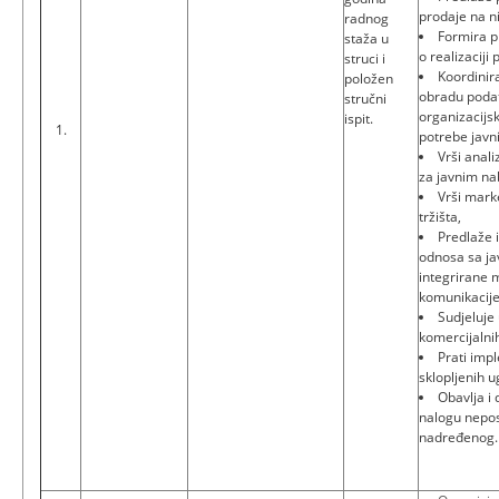
prodaje na n
radnog
Formira pl
staža u
o realizaciji
struci i
Koordinir
položen
obradu poda
stručni
organizacijsk
ispit.
1.
potrebe javn
Vrši anali
za javnim n
Vrši mark
tržišta,
Predlaže i
odnosa sa ja
integrirane 
komunikacije
Sudjeluje
komercijalni
Prati imp
sklopljenih 
Obavlja i
nalogu nepo
nadređenog.