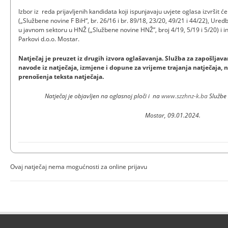
Izbor iz reda prijavljenih kandidata koji ispunjavaju uvjete oglasa izvršit 
(„Službene novine F BiH“, br. 26/16 i br. 89/18, 23/20, 49/21 i 44/22), Ure
u javnom sektoru u HNŽ („Službene novine HNŽ”, broj 4/19, 5/19 i 5/20) i
Parkovi d.o.o. Mostar.
Natječaj je preuzet iz drugih izvora oglašavanja. Služba za zapošlj
navode iz natječaja, izmjene i dopune za vrijeme trajanja natječaja, n
prenošenja teksta natječaja.
Natječaj je objavljen na oglasnoj ploči i na
www.szzhnz-k.ba
Službe
Mostar, 09.01.2024.
Ovaj natječaj nema mogućnosti za online prijavu