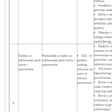
radova,
Predlaže 
potrebe rada
Brine o ob
primjeni mje
tehničke zašt
jedinici,
Obavlja i
nalogu nepo
nadređenog.
Nadzire s
vezane za od
formiranje n
Služba za
Poslovođa u službi za
SSS - tri
površina i sa
održavanje park
održavanje park šume i
godine
njihovoj izrad
šume i
spomenika
radnog
Vrši kontr
spomenika
iskustva na
Operativnog 
istim ili
površinama,
sličnim
Brine o n
poslovima
rada i materi
rada koji nad
Brine o ut
sredstava, s
3.
radove sa g
održavanju i