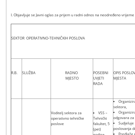
I. Objavljuje se Javni oglas za prijem u radni odnos na neodređeno vrijeme
SEKTOR OPERATIVNO-TEHNIČKIH POSLOVA
R.B.
SLUŽBA
RADNO
POSEBNI
OPIS POSLO
MJESTO
UVJETI
MJESTA
RADA
Organizir
sektora,
Organizira
Voditelj sektora za
VSS –
odgovara za 
operativno tehničke
Tehnički
Sudjeluje 
poslove
fakultet, 5
poslovanja d
(pet)
Predlaže 
godina