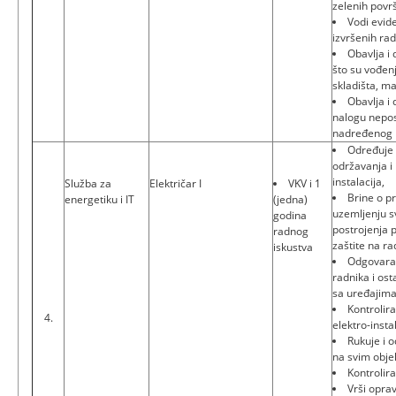
zelenih površ
Vodi evide
izvršenih ra
Obavlja i
što su vođen
skladišta, ma
Obavlja i
nalogu nepo
nadređenog
Određuje 
održavanja i 
instalacija,
Služba za
Električar I
VKV i 1
Brine o p
energetiku i IT
(jedna)
uzemljenju sv
godina
postrojenja 
radnog
zaštite na ra
iskustva
Odgovara 
radnika i ost
sa uređajima
Kontrolir
4.
elektro-instal
Rukuje i o
na svim obje
Kontrolir
Vrši oprav