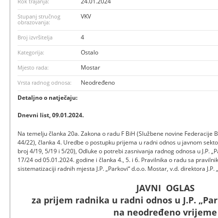
24.01.2024
Rok trajanja:
VKV
Stupanj stručnog
obrazovanja:
4
Broj izvršitelja
Ostalo
Kategorija:
Mostar
Mjesto rada:
Neodređeno
Vrsta radnog odnosa:
Detaljno o natječaju:
Dnevni list, 09.01.2024.
Na temelju članka 20a. Zakona o radu F BiH (Službene novine Federacije Bi
44/22), članka 4. Uredbe o postupku prijema u radni odnos u javnom sekt
broj 4/19, 5/19 i 5/20), Odluke o potrebi zasnivanja radnog odnosa u J.P. „P
17/24 od 05.01.2024. godine i članka 4., 5. i 6. Pravilnika o radu sa pravilni
sistematizaciji radnih mjesta J.P. „Parkovi“ d.o.o. Mostar, v.d. direktora J.P.
JAVNI OGLAS
za prijem radnika u radni odnos u J.P. „Par
na neodređeno vrijeme