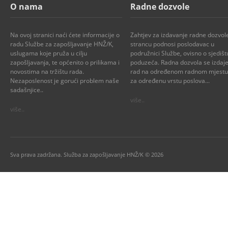
O nama
Radne dozvole
Na ovoj stranici naći ćete informacije o
Zahtjev za izdavanje radne dozvol
radu Službe za zapošljavanje HNŽ/K,
strancu podnosi poslodavac u
uslugama koje pruža u cilju
podružnici Službe, ovisno o sjedišt
zapošljavanja, te općenito o prilikama i
poduzeća. Radna dozvola se izdaje
novostima na tržištu rada.
rad na određenom radnom mjestu i
Nezaposlenost je gorući problem naše
za određenu vrstu poslova...
sadašnjice..
više..
više..
Sva prava zadržana. Služba za zapošljavanje HNŽ/K © 2026