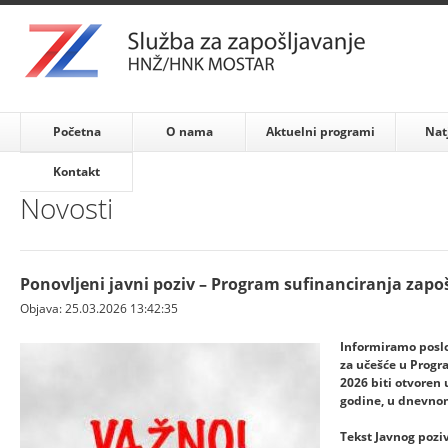
Početna
O nama
Aktuelni programi
Nat
Kontakt
Novosti
Ponovljeni javni poziv – Program sufinanciranja zapo
Objava: 25.03.2026 13:42:35
Informiramo poslo
za učešće u Progr
2026 biti otvoren 
godine, u dnevnom
Tekst Javnog pozi