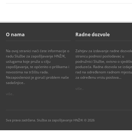
O nama
Radne dozvole
Na ovoj stranici naći ćete informacije o
Zahtjev za izdavanje radne dozvol
radu Službe za zapošljavanje HNŽ/K,
strancu podnosi poslodavac u
uslugama koje pruža u cilju
podružnici Službe, ovisno o sjedišt
zapošljavanja, te općenito o prilikama i
poduzeća. Radna dozvola se izdaje
novostima na tržištu rada.
rad na određenom radnom mjestu i
Nezaposlenost je gorući problem naše
za određenu vrstu poslova...
sadašnjice..
više..
više..
Sva prava zadržana. Služba za zapošljavanje HNŽ/K © 2026