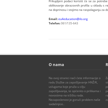
Prikupljeni podaci koristit će se za potreb
oblikovanje obrazovnih profila u skladu s
na doprinosu i stojimo na raspolaganju za d
Email:
eu4education@ilo.org
Telefon:
061/135-643
O nama
R
Na ovoj stranici naći ćete informacije o
Z
radu Službe za zapošljavanje HNŽ/K,
s
uslugama koje pruža u cilju
p
zapošljavanja, te općenito o prilikama i
p
novostima na tržištu rada.
r
Nezaposlenost je gorući problem naše
z
sadašnjice..