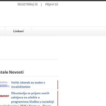
REGISTRIRAJ SE
|
PRIJAVI SE
Linkovi
tale Novosti
Veliki iskorak za osobe s
invaliditetom
Obustavlja se prijem novih
zahtjeva za učešće u
programima Služba u suradnji
 poslodavcima 2026 i Start up - Druga