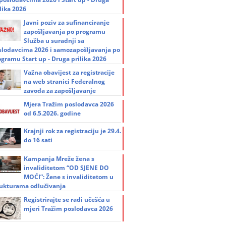
lika 2026
Javni poziv za sufinanciranje
zapošljavanja po programu
Služba u suradnji sa
slodavcima 2026 i samozapošljavanja po
ogramu Start up - Druga prilika 2026
Važna obavijest za registracije
na web stranici Federalnog
zavoda za zapošljavanje
Mjera Tražim poslodavca 2026
od 6.5.2026. godine
Krajnji rok za registraciju je 29.4.
do 16 sati
Kampanja Mreže žena s
invaliditetom “OD SJENE DO
MOĆI”: Žene s invaliditetom u
rukturama odlučivanja
Registrirajte se radi učešća u
mjeri Tražim poslodavca 2026