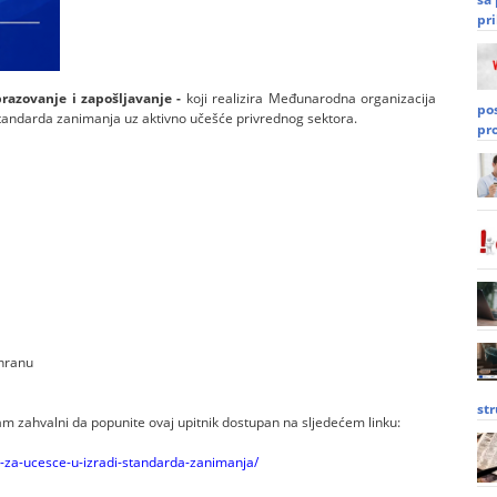
pri
razovanje i zapošljavanje -
koji realizira Međunarodna organizacija
po
tandarda zanimanja uz aktivno učešće privrednog sektora.
pr
shranu
st
m zahvalni da popunite ovaj upitnik dostupan na sljedećem linku:
-za-ucesce-u-izradi-standarda-zanimanja/