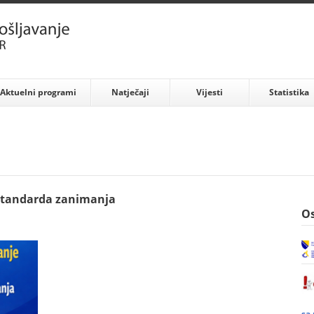
Aktuelni programi
Natječaji
Vijesti
Statistika
 standarda zanimanja
Os
sa