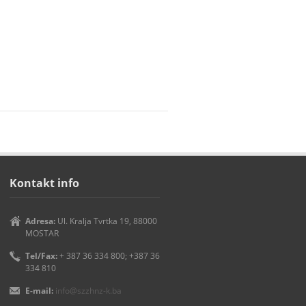
Kontakt info
Adresa:
Ul. Kralja Tvrtka 19, 88000
MOSTAR
Tel/Fax:
+ 387 36 334 800; +387 36
334 810
E-mail:
info@szzhnz-k.ba