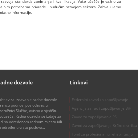
e razvoja standarda zanimanja i kvalifikacija. Vaše učešće je važno za
 realnim potrebama privrede i budućim razvojem sektora. Zahvaljujemo
odatne informacije.
adne dozvole
Linkovi
ahtjev za izdavanje radne dozvole
Federalni zavod za zapošljavanje
trancu podnosi poslodavac u
Agencija za rad i zapošljavanje BiH
odružnici Službe, ovisno o sjedištu
oduzeća. Radna dozvola se izdaje za
Zavod za zapošljavanje RS
ad na određenom radnom mjestu i/ili
Zavod za zapošljavanje Brčko distrikta
a određenu vrstu poslova...
Fond za profesionalnu rehabilitaciju i