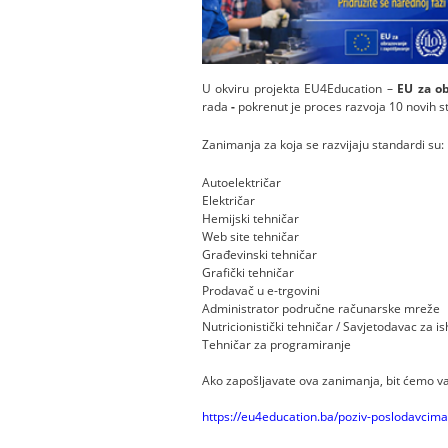
U okviru projekta EU4Education –
EU za ob
rada
-
pokrenut je proces razvoja 10 novih s
Zanimanja za koja se razvijaju standardi su:
Autoelektričar
Električar
Hemijski tehničar
Web site tehničar
Građevinski tehničar
Grafički tehničar
Prodavač u e-trgovini
Administrator područne računarske mreže
Nutricionistički tehničar / Savjetodavac za i
Tehničar za programiranje
Ako zapošljavate ova zanimanja, bit ćemo va
https://eu4education.ba/poziv-poslodavcima