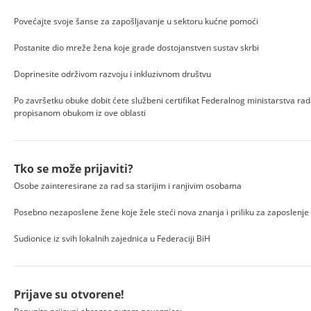
Povećajte svoje šanse za zapošljavanje u sektoru kućne pomoći
Postanite dio mreže žena koje grade dostojanstven sustav skrbi
Doprinesite održivom razvoju i inkluzivnom društvu
Po završetku obuke dobit ćete službeni certifikat Federalnog ministarstva rada 
propisanom obukom iz ove oblasti
Tko se može prijaviti?
Osobe zainteresirane za rad sa starijim i ranjivim osobama
Posebno nezaposlene žene koje žele steći nova znanja i priliku za zaposlenje
Sudionice iz svih lokalnih zajednica u Federaciji BiH
Prijave su otvorene!