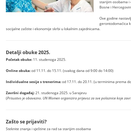
starijim osobama i
Bosne i Hercegovin
Ove godine nastavl
gerontodomaćica ko
socijalne zaštite i ekonomije skrbi u lokalnim zajednicama.
Detalji obuke 2025.
Početak obuke:
11. studenoga 2025.
Online obuka:
od 11.11. do 15.11. (svakog dana od 9:00 do 14:00)
Individualne sesije s trenerima:
od 17.11. do 20.11. (u terminima prema d
Završni događaj:
21. studenoga 2025. u Sarajevu
(
Prisustvo je obavezno. UN Women organizira prijevoz za sve polaznice koje zav
Zašto se prijaviti?
Steknite znanja i vještine za rad sa starijim osobama