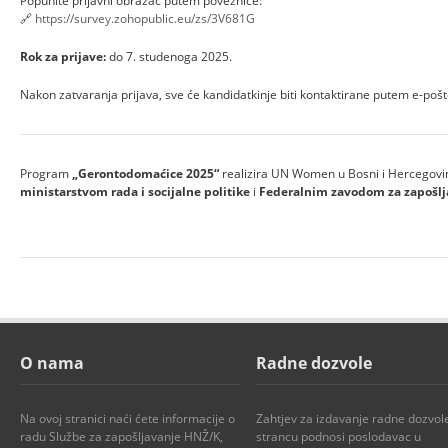
Popunite prijavni obrazac putem poveznice:
🔗
https://survey.zohopublic.eu/zs/3V681G
Rok za prijave:
do 7. studenoga 2025.
Nakon zatvaranja prijava, sve će kandidatkinje biti kontaktirane putem e-po
Program
„Gerontodomaćice 2025“
realizira UN Women u Bosni i Hercegovin
ministarstvom rada i socijalne politike
i
Federalnim zavodom za zapošlj
O nama
Radne dozvole
Na ovoj stranici naći ćete informacije o
Zahtjev za izdavanje radne dozvol
radu Službe za zapošljavanje HNŽ/K,
strancu podnosi poslodavac u