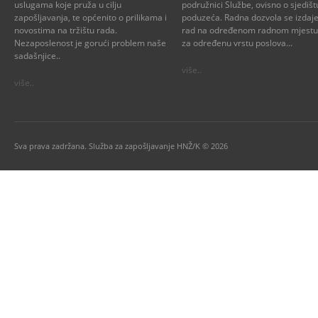
uslugama koje pruža u cilju
podružnici Službe, ovisno o sjedišt
zapošljavanja, te općenito o prilikama i
poduzeća. Radna dozvola se izdaje
novostima na tržištu rada.
rad na određenom radnom mjestu i
Nezaposlenost je gorući problem naše
za određenu vrstu poslova...
sadašnjice..
više..
više..
Sva prava zadržana. Služba za zapošljavanje HNŽ/K © 2026