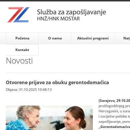
Početna
O nama
Aktuelni programi
Nat
Kontakt
Novosti
Otvorene prijave za obuku gerontodomaćica
Objava: 31.10.2025 10:48:13
(Sarajevo, 29.10.20
prošlogodišnjeg p
Hercegovini, u sur
i socijalne politik
zapošljavanje, pon
„Gerontodomaćic