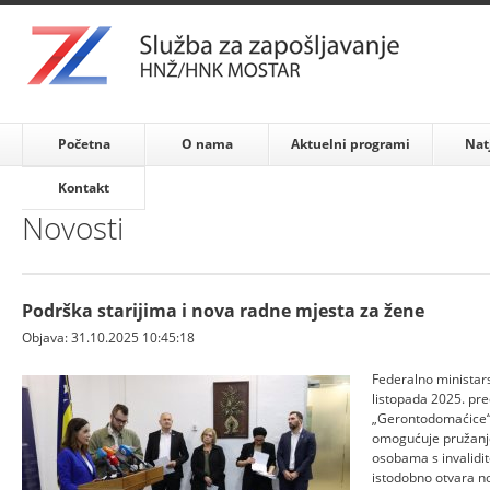
Početna
O nama
Aktuelni programi
Nat
Kontakt
Novosti
Podrška starijima i nova radne mjesta za žene
Objava: 31.10.2025 10:45:18
Federalno ministarst
listopada 2025. pre
„Gerontodomaćice“, 
omogućuje pružanje
osobama s invalidi
istodobno otvara no