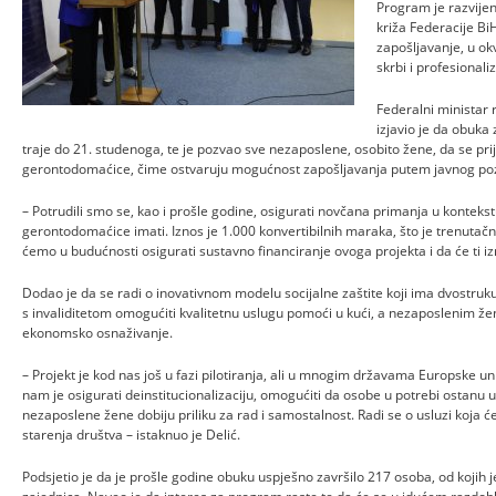
Program je razvij
križa Federacije Bi
zapošljavanje, u okv
skrbi i profesionali
Federalni ministar r
izjavio je da obuka 
traje do 21. studenoga, te je pozvao sve nezaposlene, osobito žene, da se prija
gerontodomaćice, čime ostvaruju mogućnost zapošljavanja putem javnog poziv
– Potrudili smo se, kao i prošle godine, osigurati novčana primanja u konteks
gerontodomaćice imati. Iznos je 1.000 konvertibilnih maraka, što je trenuta
ćemo u budućnosti osigurati sustavno financiranje ovoga projekta i da će ti izno
Dodao je da se radi o inovativnom modelu socijalne zaštite koji ima dvostru
s invaliditetom omogućiti kvalitetnu uslugu pomoći u kući, a nezaposlenim žen
ekonomsko osnaživanje.
– Projekt je kod nas još u fazi pilotiranja, ali u mnogim državama Europske unij
nam je osigurati deinstitucionalizaciju, omogućiti da osobe u potrebi ostanu
nezaposlene žene dobiju priliku za rad i samostalnost. Radi se o usluzi koja ć
starenja društva – istaknuo je Delić.
Podsjetio je da je prošle godine obuku uspješno završilo 217 osoba, od kojih 