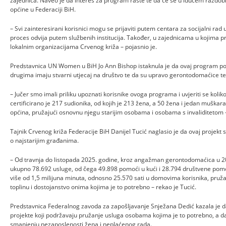
zajednica. Naveo je da interes za program raste te da će se u idućem razdobl
općine u Federaciji BiH.
– Svi zainteresirani korisnici mogu se prijaviti putem centara za socijalni rad 
proces odvija putem službenih institucija. Također, u zajednicama u kojima pr
lokalnim organizacijama Crvenog križa – pojasnio je.
Predstavnica UN Women u BiH Jo Ann Bishop istaknula je da ovaj program pok
drugima imaju stvarni utjecaj na društvo te da su upravo gerontodomaćice te
– Jučer smo imali priliku upoznati korisnike ovoga programa i uvjeriti se kolik
certificirano je 217 sudionika, od kojih je 213 žena, a 50 žena i jedan muškar
općina, pružajući osnovnu njegu starijim osobama i osobama s invaliditetom –
Tajnik Crvenog križa Federacije BiH Danijel Tucić naglasio je da ovaj projekt 
o najstarijim građanima.
– Od travnja do listopada 2025. godine, kroz angažman gerontodomaćica u 20
ukupno 78.692 usluge, od čega 49.898 pomoći u kući i 28.794 društvene pom
više od 1,5 milijuna minuta, odnosno 25.570 sati u domovima korisnika, pruž
toplinu i dostojanstvo onima kojima je to potrebno – rekao je Tucić.
Predstavnica Federalnog zavoda za zapošljavanje Snježana Dedić kazala je 
projekte koji podržavaju pružanje usluga osobama kojima je to potrebno, a 
smanjenju nezaposlenosti žena i neplaćenog rada.