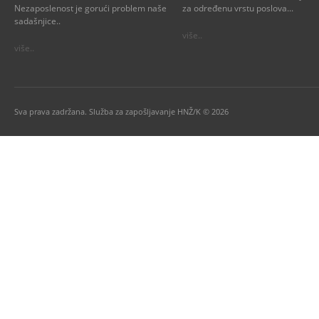
Nezaposlenost je gorući problem naše
za određenu vrstu poslova...
sadašnjice..
više..
više..
Sva prava zadržana. Služba za zapošljavanje HNŽ/K © 2026