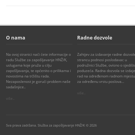
O nama
Radne dozvole
Na ovoj stranici naći ćete informacije o
Zahtjev za izdavanje radne dozvol
radu Službe za zapošljavanje HNŽ/K,
strancu podnosi poslodavac u
uslugama koje pruža u cilju
podružnici Službe, ovisno o sjedišt
zapošljavanja, te općenito o prilikama i
poduzeća. Radna dozvola se izdaje
novostima na tržištu rada.
rad na određenom radnom mjestu i
Nezaposlenost je gorući problem naše
za određenu vrstu poslova...
sadašnjice..
više..
više..
Sva prava zadržana. Služba za zapošljavanje HNŽ/K © 2026