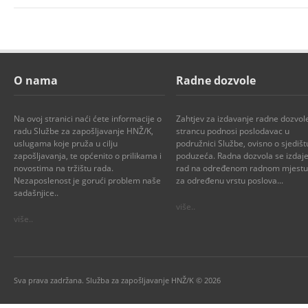
O nama
Radne dozvole
Na ovoj stranici naći ćete informacije o
Zahtjev za izdavanje radne dozvol
radu Službe za zapošljavanje HNŽ/K,
strancu podnosi poslodavac u
uslugama koje pruža u cilju
podružnici Službe, ovisno o sjedišt
zapošljavanja, te općenito o prilikama i
poduzeća. Radna dozvola se izdaje
novostima na tržištu rada.
rad na određenom radnom mjestu i
Nezaposlenost je gorući problem naše
za određenu vrstu poslova...
sadašnjice..
više..
više..
Sva prava zadržana. Služba za zapošljavanje HNŽ/K © 2026