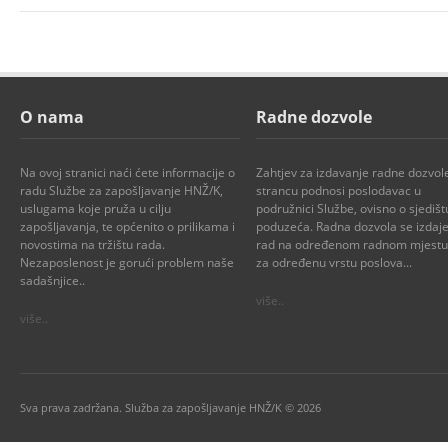
O nama
Radne dozvole
Na ovoj stranici naći ćete informacije o
Zahtjev za izdavanje radne dozvol
radu Službe za zapošljavanje HNŽ/K,
strancu podnosi poslodavac u
uslugama koje pruža u cilju
podružnici Službe, ovisno o sjedišt
zapošljavanja, te općenito o prilikama i
poduzeća. Radna dozvola se izdaje
novostima na tržištu rada.
rad na određenom radnom mjestu i
Nezaposlenost je gorući problem naše
za određenu vrstu poslova...
sadašnjice..
više..
više..
Sva prava zadržana. Služba za zapošljavanje HNŽ/K © 2026