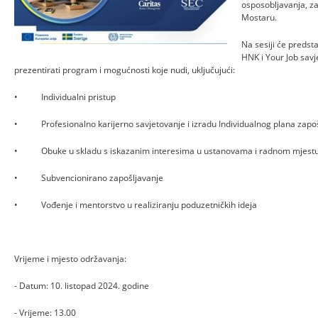
osposobljavanja, z
Mostaru.
Na sesiji će predst
HNK i Your Job savj
prezentirati program i mogućnosti koje nudi, uključujući:
• Individualni pristup
• Profesionalno karijerno savjetovanje i izradu Individualnog plana zapo
• Obuke u skladu s iskazanim interesima u ustanovama i radnom mjest
• Subvencionirano zapošljavanje
• Vođenje i mentorstvo u realiziranju poduzetničkih ideja
Vrijeme i mjesto održavanja:
- Datum: 10. listopad 2024. godine
- Vrijeme: 13.00