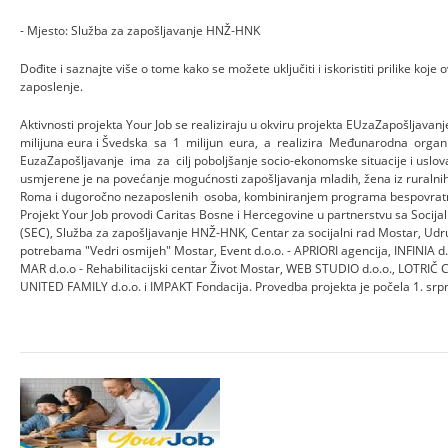
- Mjesto: Služba za zapošljavanje HNŽ-HNK
Dođite i saznajte više o tome kako se možete uključiti i iskoristiti prilike koje 
zaposlenje.
Aktivnosti projekta Your Job se realiziraju u okviru projekta EUzaZapošljavanje
milijuna eura i Švedska sa 1 milijun eura, a realizira Međunarodna organ
EuzaZapošljavanje ima za cilj poboljšanje socio-ekonomske situacije i uslova 
usmjerene je na povećanje mogućnosti zapošljavanja mladih, žena iz ruralnih
Roma i dugoročno nezaposlenih osoba, kombiniranjem programa bespovratni
Projekt Your Job provodi Caritas Bosne i Hercegovine u partnerstvu sa Socija
(SEC), Služba za zapošljavanje HNŽ-HNK, Centar za socijalni rad Mostar, Udr
potrebama "Vedri osmijeh" Mostar, Event d.o.o. - APRIORI agencija, INFINIA d.
MAR d.o.o - Rehabilitacijski centar Život Mostar, WEB STUDIO d.o.o., LOTRIČ C
UNITED FAMILY d.o.o. i IMPAKT Fondacija. Provedba projekta je počela 1. srpnj