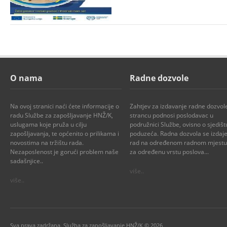
O nama
Radne dozvole
Na ovoj stranici naći ćete informacije o
Zahtjev za izdavanje radne dozvol
radu Službe za zapošljavanje HNŽ/K,
strancu podnosi poslodavac u
uslugama koje pruža u cilju
podružnici Službe, ovisno o sjedišt
zapošljavanja, te općenito o prilikama i
poduzeća. Radna dozvola se izdaje
novostima na tržištu rada.
rad na određenom radnom mjestu i
Nezaposlenost je gorući problem naše
za određenu vrstu poslova...
sadašnjice..
više..
više..
Sva prava zadržana. Služba za zapošljavanje HNŽ/K © 2026