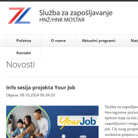
Početna
O nama
Aktuelni programi
Nat
Kontakt
Novosti
Info sesija projekta Your Job
Objava: 09.10.2024 06:39:33
Služba za zapošlja
Hercegovine pozivaj
tijekom koje će biti
zapošljivosti i mog
Job. Cilj ovog proj
osobama potporu u