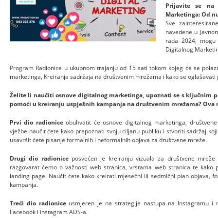
Prijavite se na 
Marketinga: Od nu
Sve zainteresirane
navedene u Javnom
rada 2024, mogu s
Digitalnog Marketi
Program Radionice u ukupnom trajanju od 15 sati tokom kojeg će se polaz
marketinga, Kreiranja sadržaja na društvenim mrežama i kako se oglašavat
Želite li naučiti osnove digitalnog marketinga, upoznati se s ključnim
pomoći u kreiranju uspješnih kampanja na društvenim mrežama? Ova rad
Prvi dio radionice
obuhvatit će osnove digitalnog marketinga, društvene
vježbe naučit ćete kako prepoznati svoju ciljanu publiku i stvoriti sadržaj koji
usavršit ćete pisanje formalnih i neformalnih objava za društvene mreže.
Drugi dio radionice
posvećen je kreiranju vizuala za društvene mreže
razgovarat ćemo o važnosti web stranica, vrstama web stranica te kako 
landing page. Naučit ćete kako kreirati mjesečni ili sedmični plan objava,
kampanja.
Treći dio radionice
usmjeren je na strategije nastupa na Instagramu i 
Facebook i Instagram ADS-a.