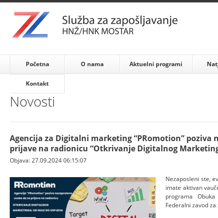
Početna
O nama
Aktuelni programi
Nat
Kontakt
Novosti
Agencija za Digitalni marketing “PRomotion” poziva 
prijave na radionicu “Otkrivanje Digitalnog Marketin
Objava: 27.09.2024 06:15:07
Nezaposleni ste, ev
imate aktivan vaučer
programa Obuka 
Federalni zavod za