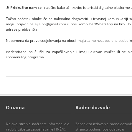
🔔
Pridružite nam se
i naučite kako učinkovito iskoristiti digitalne platforme
Tačan početak obuke će se naknadno dogovoriti u izravnoj komunikaciji sa
mogu prijaviti na
ejla.bh@gmail.com
ili porukom Viber/WhatsApp na broj 06
adrese prebivališta.
Napomena da pravo sudjelovanja na obuci imaju samo nezaposlene osobe ko
evidentirane na Službi za zapošljavanje i imaju aktivan vaučer ili se plan
spomenutog programa.
O nama
Radne dozvole
Na ovoj stranici naći ćete informacije o
Zahtjev za izdavanje radne dozvol
radu Službe za zapošljavanje HNŽ/K,
strancu podnosi poslodavac u