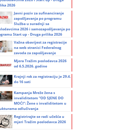
lika 2026
Javni poziv za sufinanciranje
zapošljavanja po programu
Služba u suradnji sa
slodavcima 2026 i samozapošljavanja po
ogramu Start up - Druga prilika 2026
Važna obavijest za registracije
na web stranici Federalnog
zavoda za zapošljavanje
Mjera Tražim poslodavca 2026
od 6.5.2026. godine
Krajnji rok za registraciju je 29.4.
do 16 sati
Kampanja Mreže žena s
invaliditetom “OD SJENE DO
MOĆI”: Žene s invaliditetom u
rukturama odlučivanja
Registrirajte se radi učešća u
mjeri Tražim poslodavca 2026