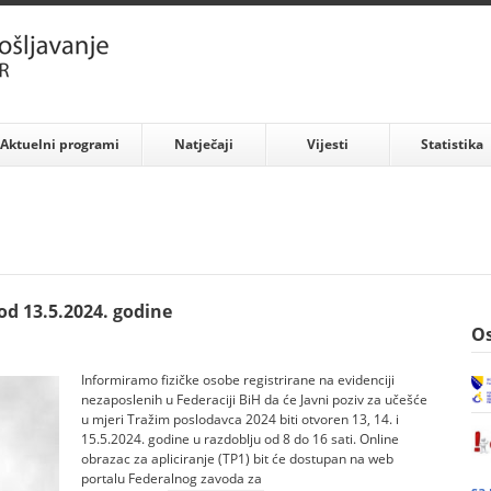
Aktuelni programi
Natječaji
Vijesti
Statistika
od 13.5.2024. godine
Os
Informiramo fizičke osobe registrirane na evidenciji
nezaposlenih u Federaciji BiH da će Javni poziv za učešće
u mjeri Tražim poslodavca 2024 biti otvoren 13, 14. i
15.5.2024. godine u razdoblju od 8 do 16 sati. Online
obrazac za apliciranje (TP1) bit će dostupan na web
portalu Federalnog zavoda za
sa