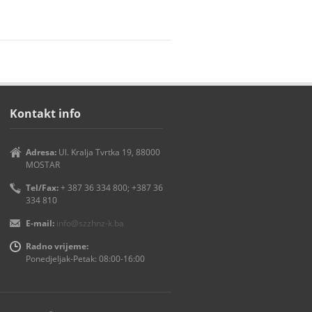
Kontakt info
Adresa:
Ul. Kralja Tvrtka 19, 88000
MOSTAR
Tel/Fax:
+ 387 36 334 800; +387 36
334 810
E-mail:
info@szzhnz-k.ba
Radno vrijeme:
Ponedjeljak-Petak: 08:00-16:00