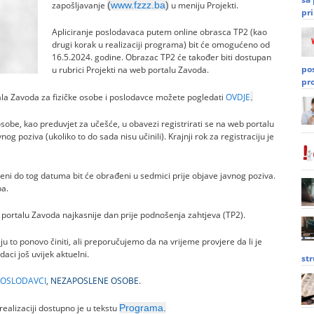
zapošljavanje
(
www.fzzz.ba
)
u meniju Projekti.
pri
Apliciranje poslodavaca putem online obrasca TP2 (kao
drugi korak u realizaciji programa) bit će omogućeno od
16.5.2024. godine. Obrazac TP2 će također biti dostupan
po
u rubrici Projekti na web portalu Zavoda.
pr
la Zavoda za fizičke osobe i poslodavce možete pogledati
OVDJE
.
be, kao preduvjet za učešće, u obavezi registrirati se na web portalu
 poziva (ukoliko to do sada nisu učinili). Krajnji rok za registraciju je
eni do tog datuma bit će obrađeni u sedmici prije objave javnog poziva.
ba.
b portalu Zavoda najkasnije dan prije podnošenja zahtjeva (TP2).
raju to ponovo činiti, ali preporučujemo da na vrijeme provjere da li je
daci još uvijek aktuelni.
st
POSLODAVCI
,
NEZAPOSLENE OSOBE
.
 realizaciji dostupno je u tekstu
Programa
.