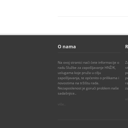
O nama
R
Na ovoj stranici naći ćete informacije o
Z
radu Službe za zapošljavanje HNŽ/K,
s
uslugama koje pruža u cilju
p
zapošljavanja, te općenito o prilikama i
p
novostima na tržištu rada.
r
Nezaposlenost je gorući problem naše
z
sadašnjice..
vi
više..