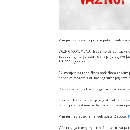
Primjer podnošenja prijave putem web porta
VAŽNA NAPOMENA: Ističemo da su fizičke oso
Zavoda najmanje osam dana prije objave javnog
5.5.2024. godine.
Svi zahtjevi za tehničkom podrškom zaprimlj
Zahtjeve možete slati na
:
registracije@fzzz.
Poslodavci su u obvezi registrirati se na we
Korisnici koji su se ranije registrirali ne mo
njihov profil aktivan te da li su svi uneseni po
Primjeri registracije na web portal Zavoda:
Više detalja o ovoj mjeri, načinu apliciranja i