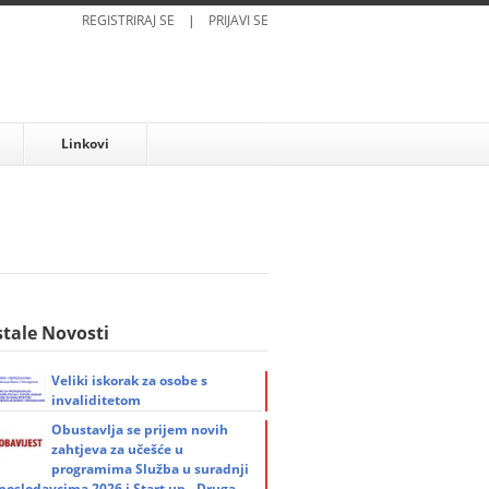
REGISTRIRAJ SE
|
PRIJAVI SE
Linkovi
tale Novosti
Veliki iskorak za osobe s
invaliditetom
Obustavlja se prijem novih
zahtjeva za učešće u
programima Služba u suradnji
 poslodavcima 2026 i Start up - Druga