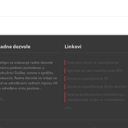
adne dozvole
Linkovi
ahtjev za izdavanje radne dozvole
Federalni zavod za zapošljavanje
trancu podnosi poslodavac u
Agencija za rad i zapošljavanje BiH
odružnici Službe, ovisno o sjedištu
oduzeća. Radna dozvola se izdaje za
Zavod za zapošljavanje RS
ad na određenom radnom mjestu i/ili
Zavod za zapošljavanje Brčko distrikta
a određenu vrstu poslova...
Fond za profesionalnu rehabilitaciju i
še..
zapošljavanje osoba sa invaliditetom
više..