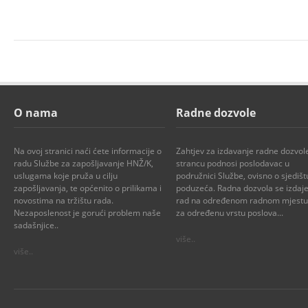
O nama
Radne dozvole
Na ovoj stranici naći ćete informacije o
Zahtjev za izdavanje radne dozvol
radu Službe za zapošljavanje HNŽ/K,
strancu podnosi poslodavac u
uslugama koje pruža u cilju
podružnici Službe, ovisno o sjedišt
zapošljavanja, te općenito o prilikama i
poduzeća. Radna dozvola se izdaje
novostima na tržištu rada.
rad na određenom radnom mjestu i
Nezaposlenost je gorući problem naše
za određenu vrstu poslova...
sadašnjice..
više..
više..