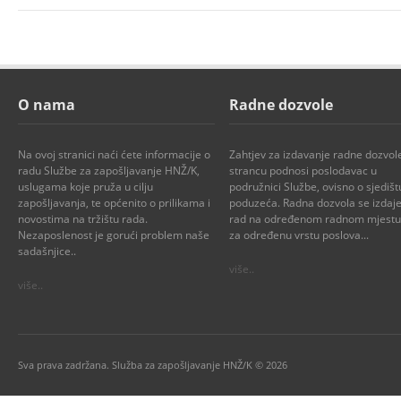
O nama
Radne dozvole
Na ovoj stranici naći ćete informacije o
Zahtjev za izdavanje radne dozvol
radu Službe za zapošljavanje HNŽ/K,
strancu podnosi poslodavac u
uslugama koje pruža u cilju
podružnici Službe, ovisno o sjedišt
zapošljavanja, te općenito o prilikama i
poduzeća. Radna dozvola se izdaje
novostima na tržištu rada.
rad na određenom radnom mjestu i
Nezaposlenost je gorući problem naše
za određenu vrstu poslova...
sadašnjice..
više..
više..
Sva prava zadržana. Služba za zapošljavanje HNŽ/K © 2026