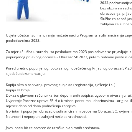
2023
podrazumijeva
bez obzira na radno
obrazovanja, prijav
Službe za zapošlja
zahtjeva za sufinan
Uvjete učešća i sufinanciranja možete naći u
Programu sufinanciranja zapo
poslodavcima 2023.
Za mjeru Služba u suradnji sa poslodavcima 2023 poslodavac se prijavljuje i
popunjenog prijavnog obrasca – Obrazac SP 2023, putem redovne pošte ili os
Pored uredno popunjenog, potpisanog i opečaćenog Prijavnog obrasca SP 2023
sljedeću dokumentaciju:
Kopiju akta o osnivanju pravnog subjekta (registracija, rješenje i sl.)
Kopiju ID broja
Dokaz o glavnom računu (karton deponiranih potpisa, ugovor o otvaranju raču
Uvjerenje Porezne uprave FBiH o izmireni porezima i doprinosima - original ili
mjesec dana od dana podnošenja zahtjeva
Isprintan i popunjen obrazac o sufinanciranim osobama Obrazac SO, ovjeren 
Neuredni i nepotpuni zahtjevi neće se vrednovati.
Javni poziv bit će otvoren do utroška planiranih sredstava.