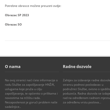
Potrebne obrasce možete preuzeti ovdje:
Obrazac SP 2023
Obrazac SO
O nama
Radne dozvole
Na ovoj stranici naći ćete informacije o
Zahtjev za izdavanje radne dozvol
radu Službe za zapošljavanje HNŽ/K,
strancu podnosi poslodavac u
uslugama koje pruža u cilju
podružnici Službe, ovisno o sjedišt
zapošljavanja, te općenito o prilikama i
poduzeća. Radna dozvola se izdaje
novostima na tržištu rada.
rad na određenom radnom mjestu i
Nezaposlenost je gorući problem naše
za određenu vrstu poslova...
sadašnjice..