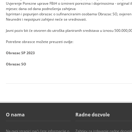
Uvjerenje Porezne uprave FBiH o izmireni porezima i doprinosima - original ili
mjesec dana od dana podnošenja zahtjeva
Isprintan i popunjen obrazac o sufinanciranim osobama Obrazac SO, ovjeren 
Neuredni i nepotpuni zahtjevi neće se vrednovati.
Javni poziv bit će otvoren do utroška planiranih sredstava u iznosu 500.000,0
Potrebne obrasce možete preuzeti ovdje:
Obrazac SP 2023
Obrazac SO
O nama
Radne dozvole
Na ovoj stranici naći ćete informacije o
Zahtjev za izdavanje radne dozvol