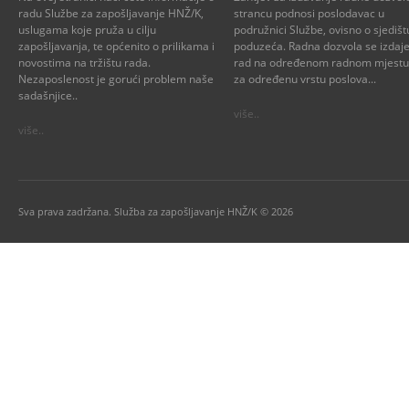
radu Službe za zapošljavanje HNŽ/K,
strancu podnosi poslodavac u
uslugama koje pruža u cilju
podružnici Službe, ovisno o sjedišt
zapošljavanja, te općenito o prilikama i
poduzeća. Radna dozvola se izdaje
novostima na tržištu rada.
rad na određenom radnom mjestu i
Nezaposlenost je gorući problem naše
za određenu vrstu poslova...
sadašnjice..
više..
više..
Sva prava zadržana. Služba za zapošljavanje HNŽ/K © 2026