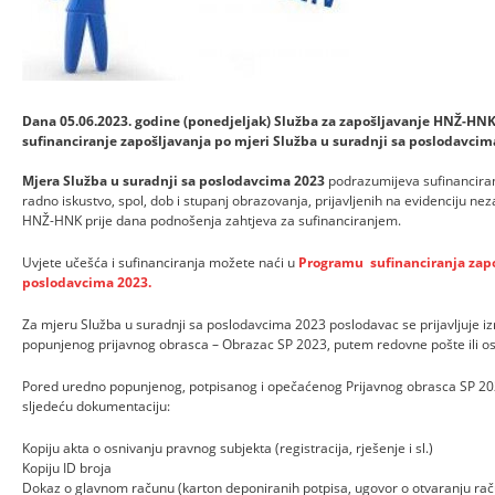
Dana 05.06.2023. godine (ponedjeljak) Služba za zapošljavanje HNŽ-HNK 
sufinanciranje zapošljavanja po mjeri Služba u suradnji sa poslodavcim
Mjera Služba u suradnji sa poslodavcima 2023
podrazumijeva sufinanciran
radno iskustvo, spol, dob i stupanj obrazovanja, prijavljenih na evidenciju ne
HNŽ-HNK prije dana podnošenja zahtjeva za sufinanciranjem.
Uvjete učešća i sufinanciranja možete naći u
Programu sufinanciranja zapo
poslodavcima 2023.
Za mjeru Služba u suradnji sa poslodavcima 2023 poslodavac se prijavljuje i
popunjenog prijavnog obrasca – Obrazac SP 2023, putem redovne pošte ili os
Pored uredno popunjenog, potpisanog i opečaćenog Prijavnog obrasca SP 2023
sljedeću dokumentaciju:
Kopiju akta o osnivanju pravnog subjekta (registracija, rješenje i sl.)
Kopiju ID broja
Dokaz o glavnom računu (karton deponiranih potpisa, ugovor o otvaranju raču