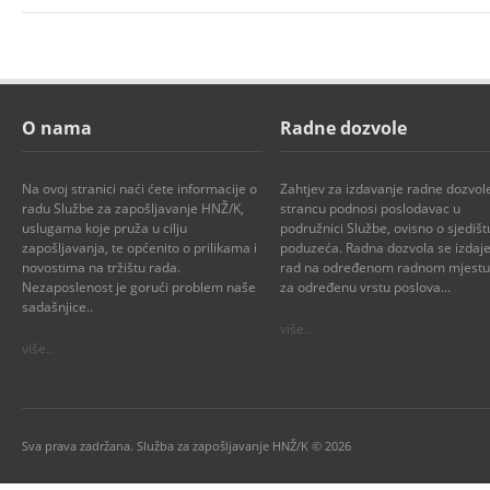
O nama
Radne dozvole
Na ovoj stranici naći ćete informacije o
Zahtjev za izdavanje radne dozvol
radu Službe za zapošljavanje HNŽ/K,
strancu podnosi poslodavac u
uslugama koje pruža u cilju
podružnici Službe, ovisno o sjedišt
zapošljavanja, te općenito o prilikama i
poduzeća. Radna dozvola se izdaje
novostima na tržištu rada.
rad na određenom radnom mjestu i
Nezaposlenost je gorući problem naše
za određenu vrstu poslova...
sadašnjice..
više..
više..
Sva prava zadržana. Služba za zapošljavanje HNŽ/K © 2026