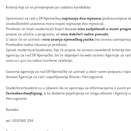
Kriteriji koji će se primjenjivati pri odabiru kandidata:
Spremnost za rad u SR Njemačkoj
najmanje dva mjeseca
(podrazumijeva da 
visokoškolskih ustanova mora trajati najmanje dva mjeseca).
Prednost će imati studentice/i koje/i dosada
nisu sudjelovali u ovom prog
prijave za učešće u programu, ali
nisu dobile/i radne ponude
.
U obzir će se uzimati i
nivo znanja njemačkog jezika
(na osnovu samoprocje
Prethodno radno iskustvo je prednost.
Spisak studentica/studenata, čije će prijave na osnovu navedenih kriterija bi
agenciju za rad SR Njemačke, bit će objavljen na web stranici Agencije za rad
www.arz.gov.ba
nakon izvršene selekcije
.
Savezna agencija za rad SR Njemačke će uzimati u obzir samo potpunu i isp
dostavi Agencija za rad i zapošljavanje Bosne i Hercegovine.
Studentice/studenti su u obavezi da se upoznaju sa informacijama o ovom
Ferienbeschaeftigung,
a za dodatna pojašnjenja se mogu obratiti i Agenciji z
Hercegovine.
Kontakt:
tel.: 033/560 354