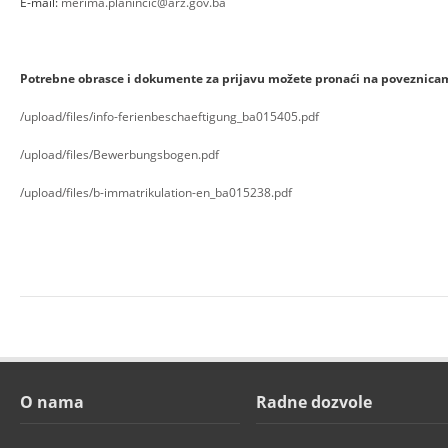
E-mail:
merima.planincic@arz.gov.ba
Potrebne obrasce i dokumente za prijavu možete pronaći na poveznica
/upload/files/info-ferienbeschaeftigung_ba015405.pdf
/upload/files/Bewerbungsbogen.pdf
/upload/files/b-immatrikulation-en_ba015238.pdf
O nama
Radne dozvole