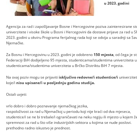
u 2023. godini
Agencija za rad i zapošljavanje Bosne i Hercegovine poziva zainteresirane st
univerzitete i visoke škole u Bosni i Hercegovini da dostave prijave za rad u
2023. godini u okviru Programa ferijalnog rada koji se odvija u saradnji sa 
Njemačke.
Za Bosnu i Hercegovinu u 2023. godini je odobreno
150 mjesta
, od čega je 
Federaciji BiH dodijeljeno 95 mjesta, studenticama/studentima univerziteta u 
studenticama/studentima univerziteta u Brčko Distriktu BiH 7 mjesta.
Na ovaj poziv mogu se prijaviti
isključivo redovne/i studentice/i
univerzitet
koje/i
nisu upisane/i u posljednju godinu studija.
Ostali uvjeti:
vrlo dobro i dobro poznavanje njemačkog jezika,
raspoloživost za rad u Njemačkoj u periodu koji nije kraći od dva mjeseca,
studentice/i se ne bi trebale/i ograničavati na neku regiju ili mjesto u kojem že
spremnost za rad u što više industrijskih sektora u kojima se nude poslovi.
prethodno radno iskustvo je prednost.