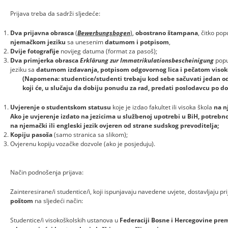
Prijava treba da sadrži sljedeće:
Dva prijavna obrasca
(
Bewerbungsbogen
)
,
obostrano štampana
, čitko po
njemačkom jeziku
sa unesenim
datumom i potpisom
,
Dvije fotografije
novijeg datuma (format za pasoš);
Dva primjerka obrasca
Erklärung zur Immatrikulationsbescheinigung
popu
jeziku sa
datumom izdavanja, potpisom odgovornog lica i pečatom visok
(Napomena: studentice/studenti trebaju kod sebe sačuvati jedan o
koji će, u slučaju da dobiju ponudu za rad, predati poslodavcu
po do
Uvjerenje o studentskom statusu
koje je izdao fakultet ili visoka škola
na n
Ako je uvjerenje izdato na jezicima u službenoj upotrebi u BiH, potrebno 
na njemački ili engleski jezik ovjeren od strane sudskog prevoditelja;
Kopiju pasoša
(samo stranica sa slikom);
Ovjerenu kopiju vozačke dozvole (ako je posjeduju).
Način podnošenja prijava:
Zainteresirane/i studentice/i, koji ispunjavaju navedene uvjete, dostavljaju
poštom
na sljedeći način:
Studentice/i visokoškolskih ustanova u
Federaciji Bosne i Hercegovine pre