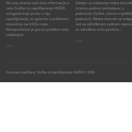
Na ovoj stranici naći ćete informacije o
Zahtjev za izdavanje radne dozvol
radu Službe za zapošljavanje HNŽ/K,
strancu podnosi poslodavac u
uslugama koje pruža u cilju
podružnici Službe, ovisno o sjedišt
zapošljavanja, te općenito o prilikama i
poduzeća. Radna dozvola se izdaje
novostima na tržištu rada.
rad na određenom radnom mjestu i
Nezaposlenost je gorući problem naše
za određenu vrstu poslova...
sadašnjice..
više..
više..
Sva prava zadržana. Služba za zapošljavanje HNŽ/K © 2026