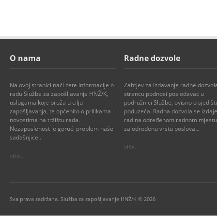
O nama
Radne dozvole
Na ovoj stranici naći ćete informacije o
Zahtjev za izdavanje radne dozvol
radu Službe za zapošljavanje HNŽ/K,
strancu podnosi poslodavac u
uslugama koje pruža u cilju
podružnici Službe, ovisno o sjedišt
zapošljavanja, te općenito o prilikama i
poduzeća. Radna dozvola se izdaje
novostima na tržištu rada.
rad na određenom radnom mjestu i
Nezaposlenost je gorući problem naše
za određenu vrstu poslova...
sadašnjice..
više..
više..
Sva prava zadržana. Služba za zapošljavanje HNŽ/K © 2026