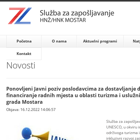
Početna
O nama
Aktuelni programi
Nat
Kontakt
Novosti
Ponovljeni Javni poziv poslodavcima za dostavljanje
financiranje radnih mjesta u oblasti turizma i uslužn
grada Mostara
Objava: 16.12.2022 14:06:57
Služba za zapošlja
UNESCO, u okviru i
održivoga turizma 
inkluzivni razvoj z