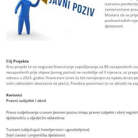
izazvanu pandemijo
zainteresirane prav
Mostara da se prija
poslova/radnih mjes
djelatnosti.
Cilj
Projekta
Kroz projekt će se osigurati financiranje zapošljavanja za 88 nezaposlenih oso
nezaposlenih prije objave Javnog poziva) na razdoblje od 3 mjeseca, uz pre
odnosu u 2023. godini. Financirani iznos će biti namijenjen za isplatu bruto p
svim zakonskim obvezama na plaću). Posebna pozornost će se obratiti na zap
Korisnici
Pravni subjekti i obrti
Pravo sudjelovanja u ovom Javnom pozivu imaju pravni subjekti i obrti regist
djelatnošću u sljedećim oblastima:
Turizam (uključujući hotelijerstvo i ugostiteljstvo)
Stari zanati i umjetnička djelatnost