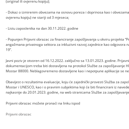
(original ili ovjerenu kopiju);
- Dokaz o izmirenim obvezama na osnovu poreza i doprinosa kao i obvezama za
ovjerenu kopiju) ne stariji od 3 mjeseca;
- Listu zaposlenika na dan 30.11.2022. godine
- Popunjen Prijavni obrazac za financiranje zapošljavanja u okviru projekta “
angažmana privatnoga sektora za inkluzivni razvoj zajednice kao odgovora 
19”.
Javni poziv je otvoren od 16.12.2022. zaključno sa 13.01.2023. godine. Prija
dokumentacijom treba biti dostavljena na protokol Službe za zapošljavanje H
Mostar 88000. Neblagovremeno dostavljene kao i nepotpune aplikacije se neć
Obavijest o rezultatima evaluacije, koju će zajednički provesti Služba za za
Mostar i UNESCO, kao i o pravnim subjektima koji će biti financirani iz navede
najkasnije do 20.01.2023. godine, na web stranicama Službe za zapošljavan
Prijavni obrazac možete pronaći na linku ispod
Prijavni obrazac