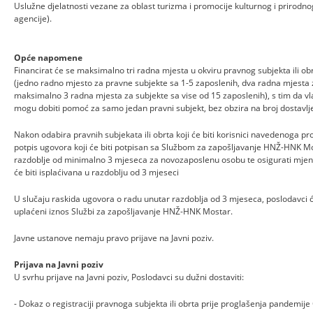
Uslužne djelatnosti vezane za oblast turizma i promocije kulturnog i prirodnog 
agencije).
Opće napomene
Financirat će se maksimalno tri radna mjesta u okviru pravnog subjekta ili ob
(jedno radno mjesto za pravne subjekte sa 1-5 zaposlenih, dva radna mjesta 
maksimalno 3 radna mjesta za subjekte sa vise od 15 zaposlenih), s tim da vlas
mogu dobiti pomoć za samo jedan pravni subjekt, bez obzira na broj dostavlje
Nakon odabira pravnih subjekata ili obrta koji će biti korisnici navedenoga proj
potpis ugovora koji će biti potpisan sa Službom za zapošljavanje HNŽ-HNK Mo
razdoblje od minimalno 3 mjeseca za novozaposlenu osobu te osigurati mjeni
će biti isplaćivana u razdoblju od 3 mjeseci
U slučaju raskida ugovora o radu unutar razdoblja od 3 mjeseca, poslodavci će
uplaćeni iznos Službi za zapošljavanje HNŽ-HNK Mostar.
Javne ustanove nemaju pravo prijave na Javni poziv.
Prijava na Javni poziv
U svrhu prijave na Javni poziv, Poslodavci su dužni dostaviti:
- Dokaz o registraciji pravnoga subjekta ili obrta prije proglašenja pandemije