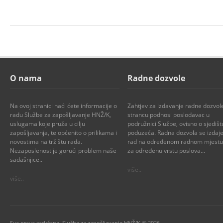
O nama
Radne dozvole
Na ovoj stranici naći ćete informacije o
Zahtjev za izdavanje radne dozvol
radu Službe za zapošljavanje HNŽ/K,
strancu podnosi poslodavac u
uslugama koje pruža u cilju
podružnici Službe, ovisno o sjedišt
zapošljavanja, te općenito o prilikama i
poduzeća. Radna dozvola se izdaje
novostima na tržištu rada.
rad na određenom radnom mjestu i
Nezaposlenost je gorući problem naše
za određenu vrstu poslova...
sadašnjice..
više..
više..
Sva prava zadržana. Služba za zapošljavanje HNŽ/K © 2026