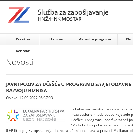
Početna
O nama
Aktuelni programi
Nat
Kontakt
Novosti
JAVNI POZIV ZA UČEŠĆE U PROGRAMU SAVJETODAVNE 
RAZVOJU BIZNISA
Objava: 12.09.2022 08:37:03
Lokalno partnerstvo za zapošljavanje
nezaposlene mlade osobe koje žele pok
učešće u programu podrške zapošljava
“Podrška Evropske unije lokalnim part
(LEP II), kojeg Evropska unija financira s 4 miliona eura, a provodi Međunaro