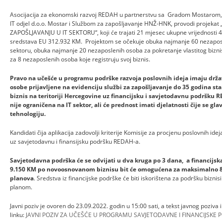
Asocijacija za ekonomski razvoj REDAH u partnerstvu sa Gradom Mostarom,
IT odjel d.o.o. Mostar i Službom za zapošljavanje HNŽ-HNK, provodi proje
ZAPOŠLJAVANJU U IT SEKTORU“, koji će trajati 21 mjesec ukupne vrijednosti 4
sredstava EU 312.932 KM. Projektom se očekuje obuka najmanje 60 nezaposl
sektoru, obuka najmanje 20 nezaposlenih osoba za pokretanje vlastitog bizni
za 8 nezaposlenih osoba koje registruju svoj biznis.
Pravo na učešće
u programu podrške razvoja poslovnih ideja imaju drža
osobe prijavljene na evidenciju službi za zapošljavanje do 35 godina star
biznis na teritoriji Hercegovine uz financijsku i savjetodavnu podršku 
nije ograničena na IT sektor, ali će prednost imati djelatnosti čije se gla
tehnologiju.
Kandidati čija aplikacija zadovolji kriterije Komisije za procjenu poslovnih idej
uz savjetodavnu i finansijsku podršku REDAH-a.
Savjetodavna podrška će se odvijati u dva kruga po 3 dana, a financij
9.150 KM po novoosnovanom biznisu bit će omogućena za maksimalno 8 
planova
. Sredstva iz financijske podrške će biti iskorištena za podršku biz
planom.
Javni poziv je ovoren do 23.09.2022. godin u 15:00 sati, a tekst javnog poziva 
linku:
JAVNI POZIV ZA UČEŠĆE U PROGRAMU SAVJETODAVNE I FINANCIJSKE P