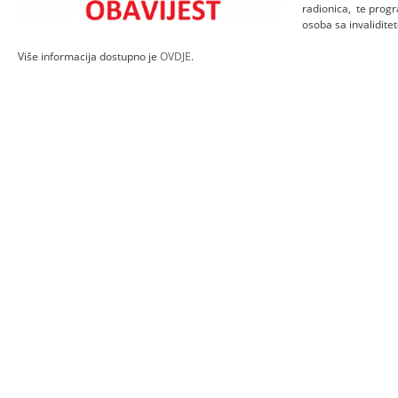
radionica, te progr
osoba sa invalidite
Više informacija dostupno je
OVDJE
.