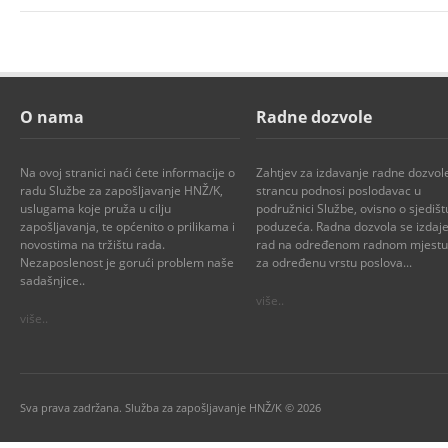
O nama
Radne dozvole
Na ovoj stranici naći ćete informacije o
Zahtjev za izdavanje radne dozvol
radu Službe za zapošljavanje HNŽ/K,
strancu podnosi poslodavac u
uslugama koje pruža u cilju
podružnici Službe, ovisno o sjedišt
zapošljavanja, te općenito o prilikama i
poduzeća. Radna dozvola se izdaje
novostima na tržištu rada.
rad na određenom radnom mjestu i
Nezaposlenost je gorući problem naše
za određenu vrstu poslova...
sadašnjice..
više..
više..
Sva prava zadržana. Služba za zapošljavanje HNŽ/K © 2026