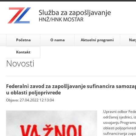
Početna
O nama
Aktuelni programi
Nat
Kontakt
Novosti
Federalni zavod za zapošljavanje sufinancira samozap
u oblasti poljoprivrede
Objava: 27.04.2022 12:13:04
Upravni odbor Fede
održanoj sjednici, 
usvajanju Programa
oblasti poljoprivre
sufinanciranja zapo