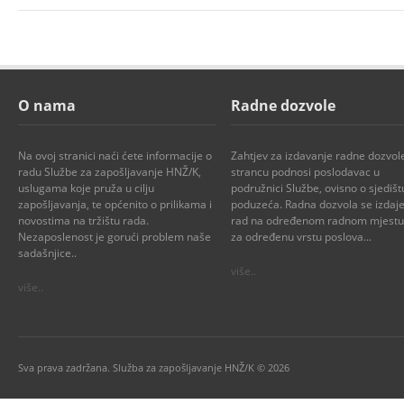
O nama
Radne dozvole
Na ovoj stranici naći ćete informacije o
Zahtjev za izdavanje radne dozvol
radu Službe za zapošljavanje HNŽ/K,
strancu podnosi poslodavac u
uslugama koje pruža u cilju
podružnici Službe, ovisno o sjedišt
zapošljavanja, te općenito o prilikama i
poduzeća. Radna dozvola se izdaje
novostima na tržištu rada.
rad na određenom radnom mjestu i
Nezaposlenost je gorući problem naše
za određenu vrstu poslova...
sadašnjice..
više..
više..
Sva prava zadržana. Služba za zapošljavanje HNŽ/K © 2026