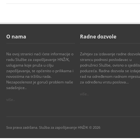
O nama
Radne dozvole
Na ovoj stranici naći ćete informacije o
Zahtjev za izdavanje radne dozvol
radu Službe za zapošljavanje HNŽ/K,
strancu podnosi poslodavac u
uslugama koje pruža u cilju
podružnici Službe, ovisno o sjedišt
zapošljavanja, te općenito o prilikama i
poduzeća. Radna dozvola se izdaje
novostima na tržištu rada.
rad na određenom radnom mjestu i
Nezaposlenost je gorući problem naše
za određenu vrstu poslova...
sadašnjice..
više..
više..
Sva prava zadržana. Služba za zapošljavanje HNŽ/K © 2026