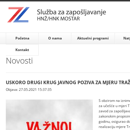
Početna
O nama
Aktuelni programi
Nat
Kontakt
Novosti
USKORO DRUGI KRUG JAVNOG POZIVA ZA MJERU TRA
Objava: 27.05.2021 15:37:35
S obzirom na iznim
za učešće u mjeri 
zavod za zapošljava
zakonskim propisim
godinu, osigurao do
realizaciju mjere 