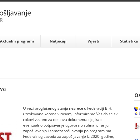
Aktuelni programi
Natječaji
Vijesti
Statistika
ova
Os
U vezi proglašenog stanja nesreće u Federaciji BiH,
uzrokovane korona virusom, informiramo Vas da se svi
rokovi vezano za dostavu dokumentacije, kao i
eventualno potpisivanje ugovora o sufinanciranju
zapošljavanja i samozapošljavanja po programima
Federalnog zavoda za zapošljavanje iz 2020. godine,
sa