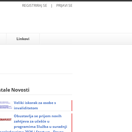
REGISTRIRAJ SE
|
PRIJAVI SE
Linkovi
tale Novosti
Veliki iskorak za osobe s
invaliditetom
Obustavlja se prijem novih
zahtjeva za učešće u
programima Služba u suradnji
 poslodavcima 2026 i Start up - Druga