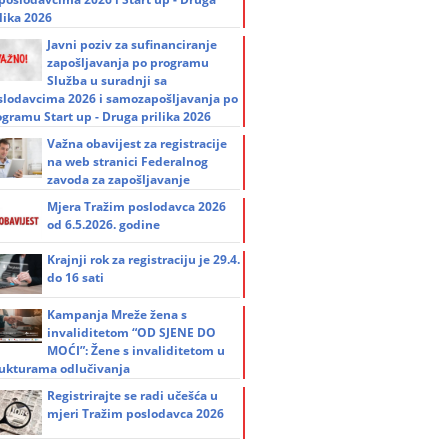
lika 2026
Javni poziv za sufinanciranje
zapošljavanja po programu
Služba u suradnji sa
slodavcima 2026 i samozapošljavanja po
ogramu Start up - Druga prilika 2026
Važna obavijest za registracije
na web stranici Federalnog
zavoda za zapošljavanje
Mjera Tražim poslodavca 2026
od 6.5.2026. godine
Krajnji rok za registraciju je 29.4.
do 16 sati
Kampanja Mreže žena s
invaliditetom “OD SJENE DO
MOĆI”: Žene s invaliditetom u
rukturama odlučivanja
Registrirajte se radi učešća u
mjeri Tražim poslodavca 2026