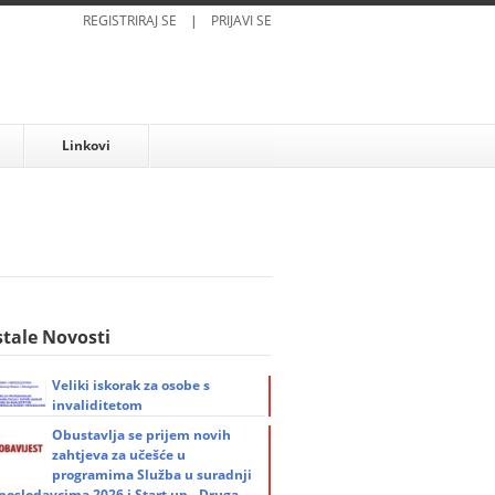
REGISTRIRAJ SE
|
PRIJAVI SE
Linkovi
tale Novosti
Veliki iskorak za osobe s
invaliditetom
Obustavlja se prijem novih
zahtjeva za učešće u
programima Služba u suradnji
 poslodavcima 2026 i Start up - Druga