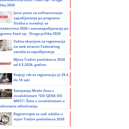
lika 2026
Javni poziv za sufinanciranje
zapošljavanja po programu
Služba u suradnji sa
slodavcima 2026 i samozapošljavanja po
ogramu Start up - Druga prilika 2026
Važna obavijest za registracije
na web stranici Federalnog
zavoda za zapošljavanje
Mjera Tražim poslodavca 2026
od 6.5.2026. godine
Krajnji rok za registraciju je 29.4.
do 16 sati
Kampanja Mreže žena s
invaliditetom “OD SJENE DO
MOĆI”: Žene s invaliditetom u
rukturama odlučivanja
Registrirajte se radi učešća u
mjeri Tražim poslodavca 2026