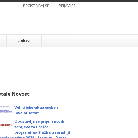
REGISTRIRAJ SE
|
PRIJAVI SE
Linkovi
tale Novosti
Veliki iskorak za osobe s
invaliditetom
Obustavlja se prijem novih
zahtjeva za učešće u
programima Služba u suradnji
 poslodavcima 2026 i Start up - Druga