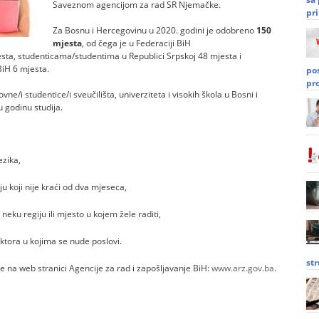
Saveznom agencijom za rad SR Njemačke.
pri
Za Bosnu i Hercegovinu u 2020. godini je odobreno
150
mjesta
, od čega je u Federaciji BiH
sta, studenticama/studentima u Republici Srpskoj 48 mjesta i
BiH 6 mjesta.
po
pr
vne/i studentice/i sveučilišta, univerziteta i visokih škola u Bosni i
u godinu studija.
ezika,
u koji nije kraći od dva mjeseca,
 neku regiju ili mjesto u kojem žele raditi,
ektora u kojima se nude poslovi.
st
e na web stranici Agencije za rad i zapošljavanje BiH:
www.arz.gov.ba
.