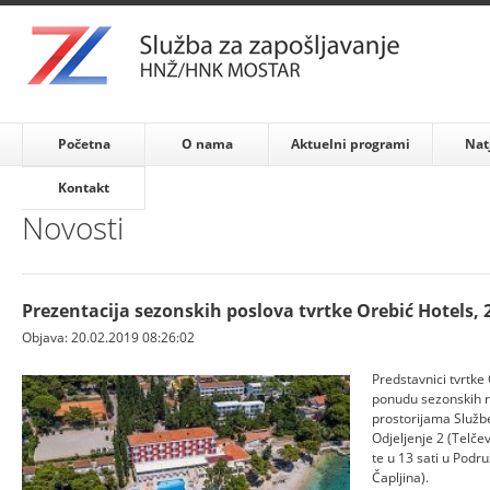
Početna
O nama
Aktuelni programi
Nat
Kontakt
Novosti
Prezentacija sezonskih poslova tvrtke Orebić Hotels, 
Objava: 20.02.2019 08:26:02
Predstavnici tvrtke
ponudu sezonskih ra
prostorijama Služb
Odjeljenje 2 (Telče
te u 13 sati u Podru
Čapljina).