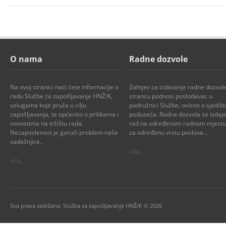
O nama
Radne dozvole
Na ovoj stranici naći ćete informacije o
Zahtjev za izdavanje radne dozvol
radu Službe za zapošljavanje HNŽ/K,
strancu podnosi poslodavac u
uslugama koje pruža u cilju
podružnici Službe, ovisno o sjedišt
zapošljavanja, te općenito o prilikama i
poduzeća. Radna dozvola se izdaje
novostima na tržištu rada.
rad na određenom radnom mjestu i
Nezaposlenost je gorući problem naše
za određenu vrstu poslova...
sadašnjice..
više..
više..
Sva prava zadržana. Služba za zapošljavanje HNŽ/K © 2026