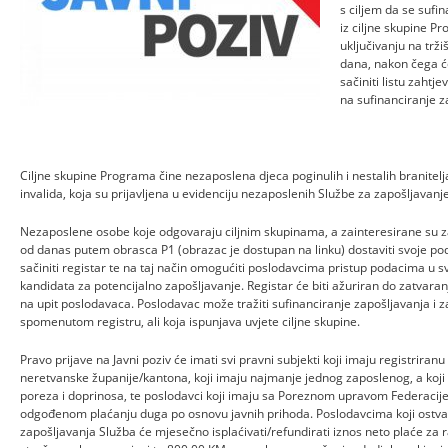
s ciljem da se sufi
iz ciljne skupine 
uključivanju na trži
dana, nakon čega ć
sačiniti listu zahtj
na sufinanciranje z
Ciljne skupine Programa čine nezaposlena djeca poginulih i nestalih branitelj
invalida, koja su prijavljena u evidenciju nezaposlenih Službe za zapošljava
Nezaposlene osobe koje odgovaraju ciljnim skupinama, a zainteresirane su
od danas putem obrasca P1 (obrazac je dostupan na linku) dostaviti svoje pod
sačiniti registar te na taj način omogućiti poslodavcima pristup podacima u 
kandidata za potencijalno zapošljavanje. Registar će biti ažuriran do zatvaran
na upit poslodavaca. Poslodavac može tražiti sufinanciranje zapošljavanja i z
spomenutom registru, ali koja ispunjava uvjete ciljne skupine.
Pravo prijave na Javni poziv će imati svi pravni subjekti koji imaju registrira
neretvanske županije/kantona, koji imaju najmanje jednog zaposlenog, a koj
poreza i doprinosa, te poslodavci koji imaju sa Poreznom upravom Federaci
odgođenom plaćanju duga po osnovu javnih prihoda. Poslodavcima koji ostva
zapošljavanja Služba će mjesečno isplaćivati/refundirati iznos neto plaće za