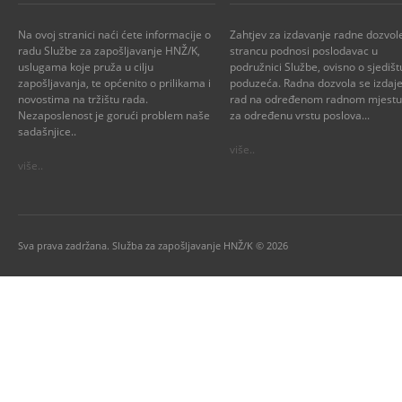
Na ovoj stranici naći ćete informacije o
Zahtjev za izdavanje radne dozvol
radu Službe za zapošljavanje HNŽ/K,
strancu podnosi poslodavac u
uslugama koje pruža u cilju
podružnici Službe, ovisno o sjedišt
zapošljavanja, te općenito o prilikama i
poduzeća. Radna dozvola se izdaje
novostima na tržištu rada.
rad na određenom radnom mjestu i
Nezaposlenost je gorući problem naše
za određenu vrstu poslova...
sadašnjice..
više..
više..
Sva prava zadržana. Služba za zapošljavanje HNŽ/K © 2026