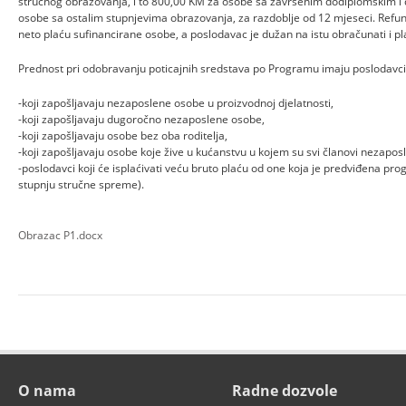
stručnog obrazovanja, i to 800,00 KM za osobe sa završenim dodiplomskim i 
osobe sa ostalim stupnjevima obrazovanja, za razdoblje od 12 mjeseci. Refundi
neto plaću sufinancirane osobe, a poslodavac je dužan na istu obračunati i pl
Prednost pri odobravanju poticajnih sredstava po Programu imaju poslodavci
-koji zapošljavaju nezaposlene osobe u proizvodnoj djelatnosti,
-koji zapošljavaju dugoročno nezaposlene osobe,
-koji zapošljavaju osobe bez oba roditelja,
-koji zapošljavaju osobe koje žive u kućanstvu u kojem su svi članovi nezaposl
-poslodavci koji će isplaćivati veću bruto plaću od one koja je predviđena p
stupnju stručne spreme).
Obrazac P1.docx
O nama
Radne dozvole