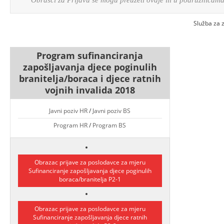
Služba za 
Program sufinanciranja
zapošljavanja djece poginulih
branitelja/boraca i djece ratnih
vojnih invalida 2018
Javni poziv HR
/
Javni poziv BS
Program HR
/
Program BS
Obrazac prijave za poslodavce za mjeru
Sufinanciranje zapošljavanja djece poginulih
boraca/branitelja P2-1
Obrazac prijave za poslodavce za mjeru
Sufinanciranje zapošljavanja djece ratnih