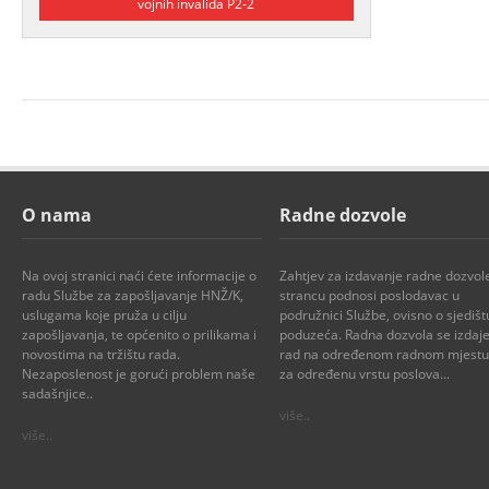
vojnih invalida P2-2
O nama
Radne dozvole
Na ovoj stranici naći ćete informacije o
Zahtjev za izdavanje radne dozvol
radu Službe za zapošljavanje HNŽ/K,
strancu podnosi poslodavac u
uslugama koje pruža u cilju
podružnici Službe, ovisno o sjedišt
zapošljavanja, te općenito o prilikama i
poduzeća. Radna dozvola se izdaje
novostima na tržištu rada.
rad na određenom radnom mjestu i
Nezaposlenost je gorući problem naše
za određenu vrstu poslova...
sadašnjice..
više..
više..