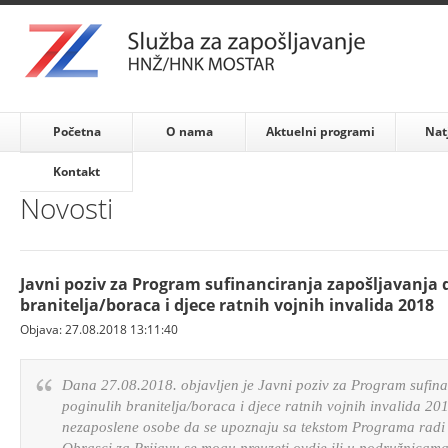
Početna
O nama
Aktuelni programi
Nat
Kontakt
Novosti
Javni poziv za Program sufinanciranja zapošljavanja 
branitelja/boraca i djece ratnih vojnih invalida 2018
Objava: 27.08.2018 13:11:40
Dana 27.08.2018. objavljen je Javni poziv za Program sufina
poginulih branitelja/boraca i djece ratnih vojnih invalida 201
nezaposlene osobe da se upoznaju sa tekstom Programa radi e
Obrasci za Prijavu se mogu preuzeti ovdje ili u podružnicama