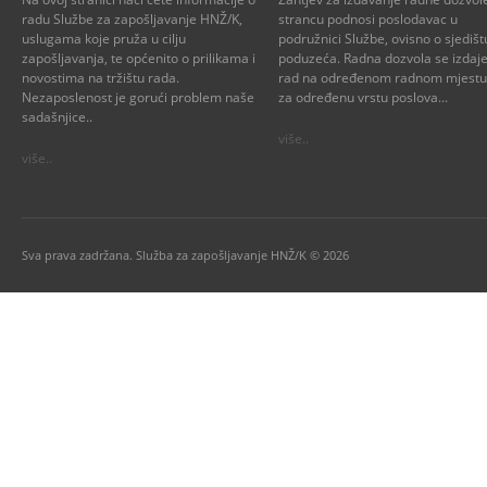
radu Službe za zapošljavanje HNŽ/K,
strancu podnosi poslodavac u
uslugama koje pruža u cilju
podružnici Službe, ovisno o sjedišt
zapošljavanja, te općenito o prilikama i
poduzeća. Radna dozvola se izdaje
novostima na tržištu rada.
rad na određenom radnom mjestu i
Nezaposlenost je gorući problem naše
za određenu vrstu poslova...
sadašnjice..
više..
više..
Sva prava zadržana. Služba za zapošljavanje HNŽ/K © 2026