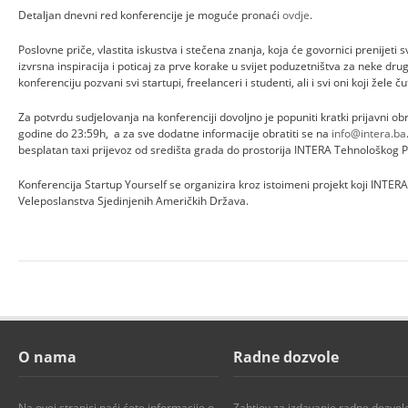
Detaljan dnevni red konferencije je moguće pronaći
ovdje
.
Poslovne priče, vlastita iskustva i stečena znanja, koja će govornici prenijeti
izvrsna inspiracija i poticaj za prve korake u svijet poduzetništva za neke dr
konferenciju pozvani svi startupi, freelanceri i studenti, ali i svi oni koji žele č
Za potvrdu sudjelovanja na konferenciji dovoljno je popuniti kratki prijavni o
godine do 23:59h, a za sve dodatne informacije obratiti se na
info@intera.ba
besplatan taxi prijevoz od središta grada do prostorija INTERA Tehnološkog P
Konferencija Startup Yourself se organizira kroz istoimeni projekt koji INTE
Veleposlanstva Sjedinjenih Američkih Država.
O nama
Radne dozvole
Na ovoj stranici naći ćete informacije o
Zahtjev za izdavanje radne dozvol