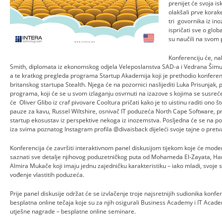
prenijet će svoja i
olakšali prve korake
tri govornika iz ino
ispričati sve o glob
su naučili na svom
Konferenciju će, n
Smith, diplomata iz ekonomskog odjela Veleposlanstva SAD-a i Vedrana Šimu
a te kratkog pregleda programa Startup Akademija koji je prethodio konferenci
britanskog startupa Stealth. Njega će na pozornici naslijediti Luka Prisunjak
programa, koji će se u svom izlaganju osvrnuti na izazove s kojima se susreć
će Oliver Glibo iz craf pivovare Cooltura pričati kako je to uistinu raditi ono št
pauze za kavu, Russel Wiltshire, osnivač IT poduzeća North Cape Software, pru
startup ekosustav iz perspektive nekoga iz inozemstva. Posljedna će se na poz
iza svima poznatog Instagram profila @divaisback dijeleći svoje tajne o pret
Konferencija će završiti interaktivnom panel diskusijom tijekom koje će moder
saznati sve detalje njihovog poduzetničkog puta od Mohameda El-Zayata, Har
Almira Mukače koji imaju jednu zajedničku karakteristiku – iako mladi, svoje s
vođenje vlastitih poduzeća.
Prije panel diskusije održat će se izvlačenje troje najsretnijih sudionika konfere
besplatna online tečaja koje su za njih osigurali Business Academy i IT Academy
utješne nagrade – besplatne online seminare.