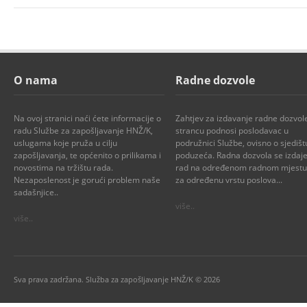
O nama
Radne dozvole
Na ovoj stranici naći ćete informacije o
Zahtjev za izdavanje radne dozvol
radu Službe za zapošljavanje HNŽ/K,
strancu podnosi poslodavac u
uslugama koje pruža u cilju
podružnici Službe, ovisno o sjedišt
zapošljavanja, te općenito o prilikama i
poduzeća. Radna dozvola se izdaje
novostima na tržištu rada.
rad na određenom radnom mjestu i
Nezaposlenost je gorući problem naše
za određenu vrstu poslova...
sadašnjice..
više..
više..
Sva prava zadržana. Služba za zapošljavanje HNŽ/K © 2026