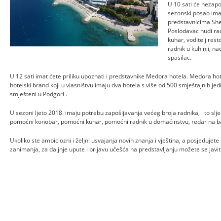
U 10 sati će nezapo
sezonski posao imati
predstavnicima She
Poslodavac nudi ra
kuhar, voditelj res
radnik u kuhinji, n
spasilac.
U 12 sati imat ćete priliku upoznati i predstavnike Medora hotela. Medora hotel
hotelski brand koji u vlasništvu imaju dva hotela s više od 500 smještajnih jed
smješteni u Podgori .
U sezoni ljeto 2018. imaju potrebu zapošljavanja većeg broja radnika, i to slje
pomoćni konobar, pomoćni kuhar, pomoćni radnik u domaćinstvu, redar na ba
Ukoliko ste ambiciozni i željni usvajanja novih znanja i vještina, a posjeduj
zanimanja, za daljnje upute i prijavu učešća na predstavljanju možete se javi