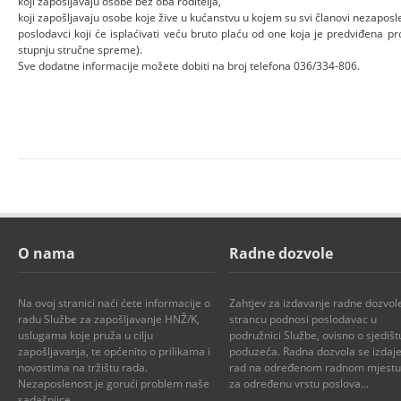
koji zapošljavaju osobe bez oba roditelja,
koji zapošljavaju osobe koje žive u kućanstvu u kojem su svi članovi nezaposle
poslodavci koji će isplaćivati veću bruto plaću od one koja je predviđena
stupnju stručne spreme).
Sve dodatne informacije možete dobiti na broj telefona 036/334-806.
O nama
Radne dozvole
Na ovoj stranici naći ćete informacije o
Zahtjev za izdavanje radne dozvol
radu Službe za zapošljavanje HNŽ/K,
strancu podnosi poslodavac u
uslugama koje pruža u cilju
podružnici Službe, ovisno o sjedišt
zapošljavanja, te općenito o prilikama i
poduzeća. Radna dozvola se izdaje
novostima na tržištu rada.
rad na određenom radnom mjestu i
Nezaposlenost je gorući problem naše
za određenu vrstu poslova...
sadašnjice..