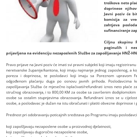
troškova neto pla
doprinese njihov
Javni poziv će b
komisija za vre
zahtjeva poslod
sufinanciranje zap
Ciljnu skupinu 
poginulih i nes
prijavljena na evidenciju nezaposlenih Službe za zapošljavanje HNŽ-HN
Pravo prijave na Javni poziv će imati svi pravni subjekti koji imaju registrira
neretvanske županije/kantona, koji imaju najmanje jednog zaposlenog, a k
poreza i doprinosa, te poslodavci koji imaju sa Poreznom upravom F
odgođenom plaćanju duga po osnovu javnih prihoda. Poslodavcima koj
zapošljavanja Služba će mjesečno isplaćivati/refundirati iznos neto plaće 
stručnog obrazovanja, i to 800,00 KM za osobe sa završenim dodiplomskim 
osobe sa ostalim stupnjevima obrazovanja. Refundirani iznos se u cijelos
osobe, a poslodavac je dužan na istu obračunati i platiti obvezne doprinose i 
Prednost pri odobravanju poticajnih sredstava po Programu imaju poslodavci
koji zapošljavaju nezaposlene osobe u proizvodnoj djelatnosti,
koji zapošljavaju dugoročno nezaposlene osobe,