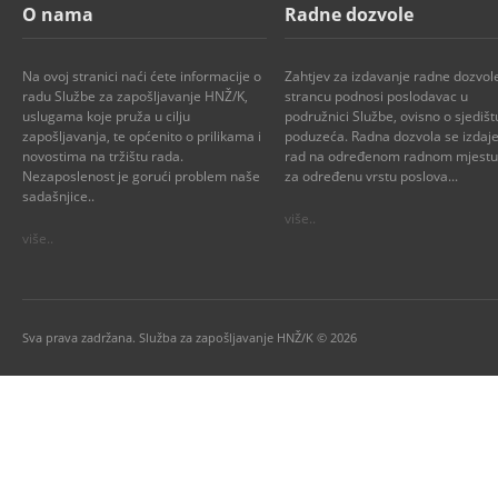
O nama
Radne dozvole
Na ovoj stranici naći ćete informacije o
Zahtjev za izdavanje radne dozvol
radu Službe za zapošljavanje HNŽ/K,
strancu podnosi poslodavac u
uslugama koje pruža u cilju
podružnici Službe, ovisno o sjedišt
zapošljavanja, te općenito o prilikama i
poduzeća. Radna dozvola se izdaje
novostima na tržištu rada.
rad na određenom radnom mjestu i
Nezaposlenost je gorući problem naše
za određenu vrstu poslova...
sadašnjice..
više..
više..
Sva prava zadržana. Služba za zapošljavanje HNŽ/K © 2026