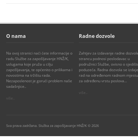
O nama
Radne dozvole
Na ovoj stranici naći ćete informacije o
Zahtjev za izdavanje radne dozvol
radu Službe za zapošljavanje HNŽ/K,
strancu podnosi poslodavac u
uslugama koje pruža u cilju
podružnici Službe, ovisno o sjedišt
zapošljavanja, te općenito o prilikama i
poduzeća. Radna dozvola se izdaje
novostima na tržištu rada.
rad na određenom radnom mjestu i
Nezaposlenost je gorući problem naše
za određenu vrstu poslova...
sadašnjice..
više..
više..
Sva prava zadržana. Služba za zapošljavanje HNŽ/K © 2026