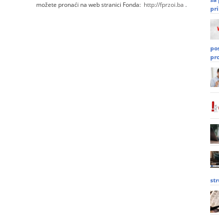
možete pronaći na web stranici Fonda:
http://fprzoi.ba
.
pri
po
pr
st