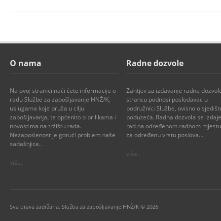
O nama
Radne dozvole
Na ovoj stranici naći ćete informacije o
Zahtjev za izdavanje radne dozvol
radu Službe za zapošljavanje HNŽ/K,
strancu podnosi poslodavac u
uslugama koje pruža u cilju
podružnici Službe, ovisno o sjedišt
zapošljavanja, te općenito o prilikama i
poduzeća. Radna dozvola se izdaje
novostima na tržištu rada.
rad na određenom radnom mjestu i
Nezaposlenost je gorući problem naše
za određenu vrstu poslova...
sadašnjice..
više..
više..
Sva prava zadržana. Služba za zapošljavanje HNŽ/K © 2026