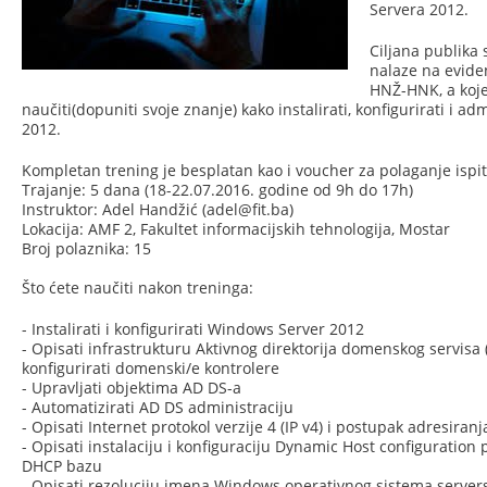
Servera 2012.
Ciljana publika
nalaze na evide
HNŽ-HNK, a koje 
naučiti(dopuniti svoje znanje) kako instalirati, konfigurirati i a
2012.
Kompletan trening je besplatan kao i voucher za polaganje ispit
Trajanje: 5 dana (18-22.07.2016. godine od 9h do 17h)
Instruktor: Adel Handžić (adel@fit.ba)
Lokacija: AMF 2, Fakultet informacijskih tehnologija, Mostar
Broj polaznika: 15
Što ćete naučiti nakon treninga:
- Instalirati i konfigurirati Windows Server 2012
- Opisati infrastrukturu Aktivnog direktorija domenskog servisa (A
konfigurirati domenski/e kontrolere
- Upravljati objektima AD DS-a
- Automatizirati AD DS administraciju
- Opisati Internet protokol verzije 4 (IP v4) i postupak adresiranj
- Opisati instalaciju i konfiguraciju Dynamic Host configuration 
DHCP bazu
- Opisati rezoluciju imena Windows operativnog sistema serversk