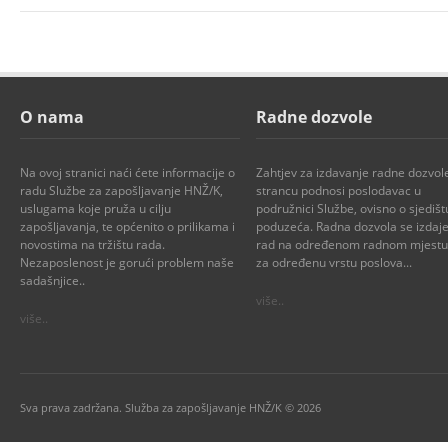
O nama
Radne dozvole
Na ovoj stranici naći ćete informacije o
Zahtjev za izdavanje radne dozvol
radu Službe za zapošljavanje HNŽ/K,
strancu podnosi poslodavac u
uslugama koje pruža u cilju
podružnici Službe, ovisno o sjedišt
zapošljavanja, te općenito o prilikama i
poduzeća. Radna dozvola se izdaje
novostima na tržištu rada.
rad na određenom radnom mjestu i
Nezaposlenost je gorući problem naše
za određenu vrstu poslova...
sadašnjice..
više..
više..
Sva prava zadržana. Služba za zapošljavanje HNŽ/K © 2026