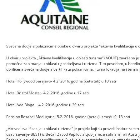
Svečana dodjela polaznicima obuke u okviru projekta "aktivna kvalifikacija u 
U okviru projekta „Aktivna kvalifikacija u oblasti turizma“ (AQUIT) završena 
pomoćna zanimanja u oblasti ugostiteljstva i turizma. Tim povodom, u hotelim
upriličena svečana dodjela certifikata polaznicima, i to na lokacijama i termin
Hotel Hollywood Sarajevo- 4.2. 2016. godine (četvrtak) u 10 sati
Hotel Bristol Mostar- 4.2. 2016. godine u 17 sati
Hotel Ada Blagaj- 4.2. 2016. godine u 20 sati
Pansion Rosabel Međugorje- 5.2. 2016. godine (petak) između 9i 13 sati
„Aktivna kvalifikacija u oblasti turizma“ je projekt koji su proveli Institut za s
usavršavanje(BEST) iz Beča i Zavod Papilot iz Ljubljane, a sufinansirali Austri
Federalni zavod za zapošljavanje. Riječ je o pilot projektu koji je, između ost