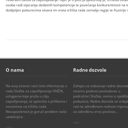
osoba radi stjecanja dodatnih kompetencija te povećanja konkurentnosti na tržiš
dodijeljen polaznicima otvara im vrata tržišta rada zemalja regije te Austrije i
O nama
Radne dozvole
Na ovoj stranici naći ćete informacije o
Zahtjev za izdavanje radne dozvol
radu Službe za zapošljavanje HNŽ/K,
strancu podnosi poslodavac u
uslugama koje pruža u cilju
podružnici Službe, ovisno o sjedišt
zapošljavanja, te općenito o prilikama i
poduzeća. Radna dozvola se izdaje
novostima na tržištu rada.
rad na određenom radnom mjestu i
Nezaposlenost je gorući problem naše
za određenu vrstu poslova...
sadašnjice..
više..
više..